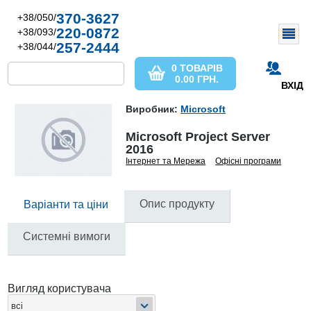
370-3627
+38/050/
220-0872
+38/093/
257-2444
+38/044/
0 ТОВАРІВ
0.00
ГРН.
ВХІД
Виробник:
Microsoft
Microsoft Project Server
2016
Інтернет та Мережа
Офісні програми
Опис продукту
Варіанти та ціни
Системні вимоги
Вигляд користувача