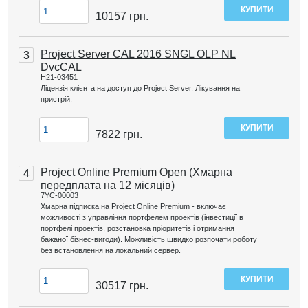
10157
грн.
Project Server CAL 2016 SNGL OLP NL
3
DvcCAL
H21-03451
Ліцензія клієнта на доступ до Project Server. Лікування на
пристрій.
7822
грн.
Project Online Premium Open (Хмарна
4
передплата на 12 місяців)
7YC-00003
Хмарна підписка на Project Online Premium - включає
можливості з управління портфелем проектів (інвестиції в
портфелі проектів, розстановка пріоритетів і отримання
бажаної бізнес-вигоди). Можливість швидко розпочати роботу
без встановлення на локальний сервер.
30517
грн.