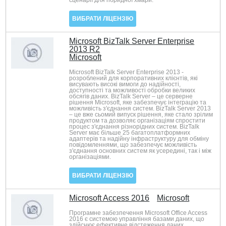
сценарії для гібридної хмари.
ВИБРАТИ ЛІЦЕНЗІЮ
Microsoft BizTalk Server Enterprise
2013 R2
Microsoft
Microsoft BizTalk Server Enterprise 2013 -
розроблений для корпоративних клієнтів, які
висувають високі вимоги до надійності,
доступності та можливості обробки великих
обсягів даних. BizTalk Server – це серверне
рішення Microsoft, яке забезпечує інтеграцію та
можливість з'єднання систем. BizTalk Server 2013
– це вже сьомий випуск рішення, яке стало зрілим
продуктом та дозволяє організаціям спростити
процес з'єднання різнорідних систем. BizTalk
Server має більше 25 багатоплатформних
адаптерів та надійну інфраструктуру для обміну
повідомленнями, що забезпечує можливість
з'єднання основних систем як усередині, так і між
організаціями.
ВИБРАТИ ЛІЦЕНЗІЮ
Microsoft Access 2016
Microsoft
Програмне забезпечення Microsoft Office Access
2016 є системою управління базами даних, що
здійснює ефективне відстеження даних,