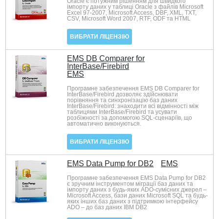
Oracle є потужним рішенням для швидкого
імпорту даних у таблиці Oracle з файлів Microsoft
Excel 97-2007, Microsoft Access, DBF, XML, TXT,
CSV, Microsoft Word 2007, RTF, ODF та HTML
ВИБРАТИ ЛІЦЕНЗІЮ
EMS DB Comparer for
InterBase/Firebird
EMS
Програмне забезпечення EMS DB Comparer for
InterBase/Firebird дозволяє здійснювати
порівняння та синхронізацію баз даних
InterBase/Firebird: знаходити всі відмінності між
таблицями InterBase/Firebird та усувати
розбіжності за допомогою SQL-сценаріїв, що
автоматично виконуються.
ВИБРАТИ ЛІЦЕНЗІЮ
EMS Data Pump for DB2
EMS
Програмне забезпечення EMS Data Pump for DB2
є зручним інструментом міграції баз даних та
імпорту даних з будь-яких ADO-сумісних джерел –
Microsoft Access, бази даних Microsoft SQL та будь-
яких інших баз даних з підтримкою інтерфейсу
ADO – до баз даних IBM DB2