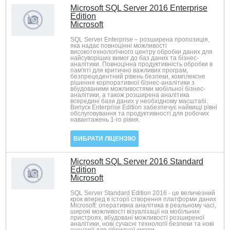
Microsoft SQL Server 2016 Enterprise
Edition
Microsoft
SQL Server Enterprise – розширена пропозиція,
яка надає повноцінні можливості
високотехнологічного центру обробки даних для
найсуворіших вимог до баз даних та бізнес-
аналітики. Повноцінна продуктивність обробки в
пам'яті для критично важливих програм,
безпрецедентний рівень безпеки, комплексне
рішення корпоративної бізнес-аналітики з
вбудованими можливостями мобільної бізнес-
аналітики, а також розширена аналітика
всередині бази даних у необхідному масштабі.
Випуск Enterprise Edition забезпечує найвищі рівні
обслуговування та продуктивності для робочих
навантажень 1-го рівня.
ВИБРАТИ ЛІЦЕНЗІЮ
Microsoft SQL Server 2016 Standard
Edition
Microsoft
SQL Server Standard Edition 2016 - це величезний
крок вперед в історії створення платформи даних
Microsoft: оперативна аналітика в реальному часі,
широкі можливості візуалізації на мобільних
пристроях, вбудовані можливості розширеної
аналітики, нові сучасні технології безпеки та нові