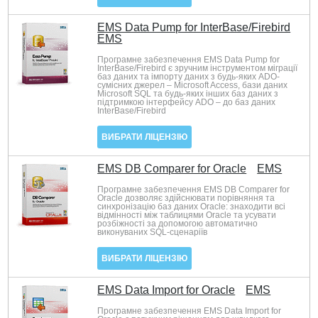
EMS Data Pump for InterBase/Firebird
EMS
Програмне забезпечення EMS Data Pump for
InterBase/Firebird є зручним інструментом міграції
баз даних та імпорту даних з будь-яких ADO-
сумісних джерел – Microsoft Access, бази даних
Microsoft SQL та будь-яких інших баз даних з
підтримкою інтерфейсу ADO – до баз даних
InterBase/Firebird
ВИБРАТИ ЛІЦЕНЗІЮ
EMS DB Comparer for Oracle
EMS
Програмне забезпечення EMS DB Comparer for
Oracle дозволяє здійснювати порівняння та
синхронізацію баз даних Oracle: знаходити всі
відмінності між таблицями Oracle та усувати
розбіжності за допомогою автоматично
виконуваних SQL-сценаріїв
ВИБРАТИ ЛІЦЕНЗІЮ
EMS Data Import for Oracle
EMS
Програмне забезпечення EMS Data Import for