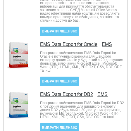
створення звітів та спільне використання
інформації для прийняття обґрунтованих та
зважених рішень. СУБД Microsoft Office Access
надає ефективний набір коштів, які дозволяють
швидко організовувати облік даних, звітність та
спільний доступ до баз.
ВИБРАТИ ЛІЦЕНЗІЮ
EMS Data Export for Oracle
EMS
Програмне забезпечення EMS Data Export for
Oracle є потужним рішенням для швидкого
експорту даних Oracle у будь-який з 20 доступних
форматів, включаючи Microsoft Excel, Microsoft
Word (RTF), HTML, XML, PDF, TXT, CSV, DBF, ODF
та інші
ВИБРАТИ ЛІЦЕНЗІЮ
EMS Data Export for DB2
EMS
Програмне забезпечення EMS Data Export for DB2
є потужним рішенням для швидкого експорту
даних DB2 у будь-який з 20 доступних форматів,
включаючи Microsoft Excel, Microsoft Word (RTF),
HTML, XML, PDF, TXT, CSV, DBF, ODF та інші
ВИБРАТИ ЛІЦЕНЗІЮ