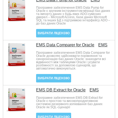
Програмне забезпечення EMS Data Pump for
Oracle є зручним інструментом міграції баз даних
та імпорту даних з будь-яких ADO-сумісних
джерел – Microsoft Access, бази даних Microsoft
SQL та інших БД з підтримкою інтерфейсу ADO –
до баз даних Oracle
ВИБРАТИ ЛІЦЕНЗІЮ
EMS Data Comparer for Oracle
EMS
Програмне забезпечення EMS Data Comparer for
Oracle дозволяє здійснювати порівняння та
синхронізацію баз даних Oracle: знаходити всі
відмінності між таблицями Oracle і усувати
розбіжності за допомогою сценаріїв, що
автоматично виконуються.
ВИБРАТИ ЛІЦЕНЗІЮ
EMS DB Extract for Oracle
EMS
Програмне забезпечення EMS DB Extract for
Oracle є простою та високопродуктивною
системою резервного копіювання баз даних
Oracle як SQL-сценарії
ВИБРАТИ ЛІЦЕНЗІЮ