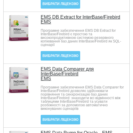
ВИБРАТИ ЛІЦЕНЗІЮ
EMS DB Extract for InterBase/Firebird
EMS
Програмне забезпечення EMS DB Extract for
InterBase/Firebird є простою та
високопродуктивною системою резервного
копіювання баз даних InterBase/Firebird як SQL-
сценарії
ВИБРАТИ ЛІЦЕНЗІЮ
EMS Data Comparer для
InterBase/Firebird
EMS
Програмне забезпечення EMS Data Comparer for
InterBase/Firebird дозволяє здійснювати
порівняння та синхронізацію баз даних
InterBase/Firebird: знаходити всі відмінності між
таблицями InterBase/Firebird та усувати
розбіжності за допомогою автоматично
виконуваних сценаріїв
ВИБРАТИ ЛІЦЕНЗІЮ
EMS Data Pump for Oracle
EMS