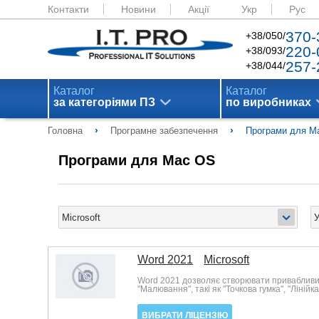
Контакти
Новини
Акції
Укр
Рус
370-
+38/050/
220-
+38/093/
257-
+38/044/
Каталог
Каталог
за категоріями ПЗ
по виробниках
›
›
Головна
Програмне забезпечення
Програми для M
Програми для Mac OS
Word 2021
Microsoft
Word 2021 дозволяє створювати привабливий в
"Малювання", такі як "Точкова гумка", "Лінійка
ВИБРАТИ ЛІЦЕНЗІЮ