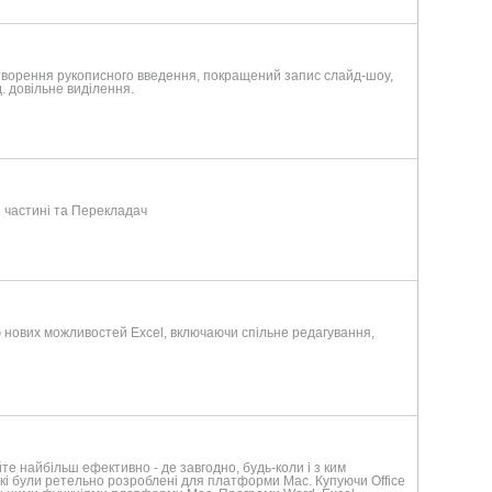
дтворення рукописного введення, покращений запис слайд-шоу,
. довільне виділення.
 частині та Перекладач
ю нових можливостей Excel, включаючи спільне редагування,
те найбільш ефективно - де завгодно, будь-коли і з ким
e, які були ретельно розроблені для платформи Mac. Купуючи Office