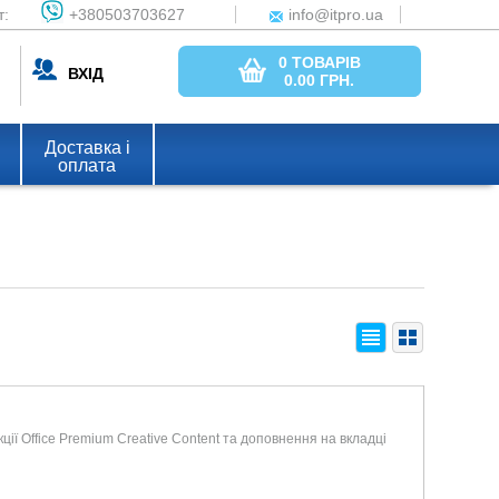
т:
+380503703627
info@itpro.ua
0 ТОВАРІВ
ВХІД
0.00
ГРН.
Доставка і
оплата
ції Office Premium Creative Content та доповнення на вкладці