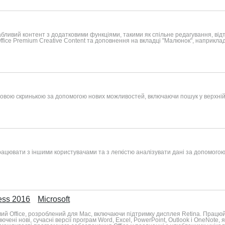
бливий контент з додатковими функціями, такими як спільне редагування, ві
Office Premium Creative Content та доповнення на вкладці "Малюнок", наприклад
овою скринькою за допомогою нових можливостей, включаючи пошук у верхній
рацювати з іншими користувачами та з легкістю аналізувати дані за допомого
ess 2016
Microsoft
мий Office, розроблений для Mac, включаючи підтримку дисплея Retina. Працюй
ключені нові, сучасні версії програм Word, Excel, PowerPoint, Outlook і OneNot