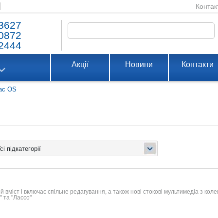
Контак
3627
0872
2444
Акції
Новини
Контакти
ac OS
міст і включає спільне редагування, а також нові стокові мультимедіа з колек
" та "Лассо"