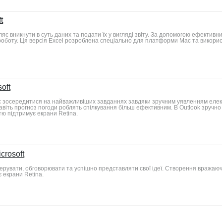
t
ляє вникнути в суть даних та подати їх у вигляді звіту. За допомогою ефектив
роботу. Ця версія Excel розроблена спеціально для платформи Mac та використо
oft
є зосередитися на найважливіших завданнях завдяки зручним уявленням електр
навіть прогноз погоди роблять спілкування більш ефективним. В Outlook зручно 
ю підтримує екрани Retina.
crosoft
ерувати, обговорювати та успішно представляти свої ідеї. Створення вражаюч
 екрани Retina.