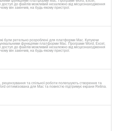
альними функціями платформи Mac. Програми Word, Excel,
ive доступ до файлів можливий незалежно від місцезнаходження
ому він закінчив, на будь-якому пристрої.
te, які були ретельно розроблені для платформи Mac. Купуючи
и унікальними функціями платформи Mac. Програми Word, Excel,
ive доступ до файлів можливий незалежно від місцезнаходження
ому він закінчив, на будь-якому пристрої.
, рецензування та спільної роботи полегшують створення та
rd оптимізована для Mac та повністю підтримує екрани Retina.