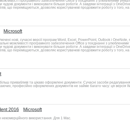
 можливості програмного забезпечення Office у поєднанні з улюбленими унік
 чудові документи і виконувати більше роботи. А завдяки інтеграції з OneDr
йлів, що переміщуються, дозволяє користувачеві продовжити роботу з того, на ч
Microsoft
ключені нові, сучасні версії програм Word, Excel, PowerPoint, Outlook і OneNo
ональні можливості програмного забезпечення Office у поєднанні з улюбленим
 чудові документи і виконувати більше роботи. А завдяки інтеграції з OneDr
йлів, що переміщуються, дозволяє користувачеві продовжити роботу з того, на ч
t
ільш привабливі та цікаво оформлені документи. Сучасні засоби редагування
ючих, професійно оформлених документів не займе багато часу: ця версія Wo
dent 2016
Microsoft
ля некомерційного використання. Для 1 Mac.