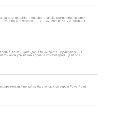
них діаграм, графіків та поєднань клавіш можна перетворити
вує її новітні можливості, у тому числі роботу на екранах
онної пошти, календарів та контактів. Зручні уявлення
вести облік усіх ваших справ за комп'ютером. Ця версія
их презентацій не займе багато часу: ця версія PowerPoint