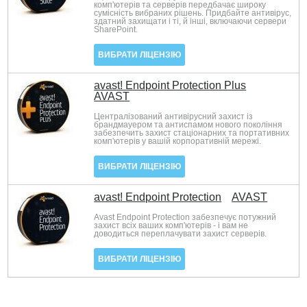
комп'ютерів та серверів передбачає широку
сумісність вибраних рішень. Придбайте антивірус,
здатний захищати і ті, й інші, включаючи сервери
SharePoint.
ВИБРАТИ ЛІЦЕНЗІЮ
avast! Endpoint Protection Plus
AVAST
Централізований антивірусний захист із
брандмауером та антиспамом нового покоління
забезпечить захист стаціонарних та портативних
комп'ютерів у вашій корпоративній мережі.
ВИБРАТИ ЛІЦЕНЗІЮ
avast! Endpoint Protection
AVAST
Avast Endpoint Protection забезпечує потужний
захист всіх ваших комп'ютерів - і вам не
доводиться переплачувати захист серверів.
ВИБРАТИ ЛІЦЕНЗІЮ