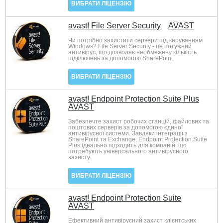
ВИБРАТИ ЛІЦЕНЗІЮ
avast! File Server Security
AVAST
Чи потрібно захистити сервери під керуванням
Windows? File Server Security - це потужний
антивірус, що дозволяє необмежену кількість
підключень за допомогою SharePoint.
ВИБРАТИ ЛІЦЕНЗІЮ
avast! Endpoint Protection Suite Plus
AVAST
Забезпечте захист робочих станцій, файлових та
поштових серверів за допомогою єдиної
антивірусної системи. Завдяки інтеграції з
SharePoint та Exchange, Endpoint Protection Suite
Plus ідеально підходить для компаній, що
потребують універсального антивірусного
захисту.
ВИБРАТИ ЛІЦЕНЗІЮ
avast! Endpoint Protection Suite
AVAST
Ефективний антивірусний захист клієнтських