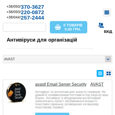
370-3627
+38/050/
220-0872
+38/093/
257-2444
+38/044/
0 ТОВАРІВ
0.00
ГРН.
ВХІД
Антивіруси для організацій
avast! Email Server Security
AVAST
Антивірус та антиспам для захисту серверів. Не
давайте зловмисникам поставити під загрозу ваш
бізнес. Антивірус із вбудованим антиспамом
забезпечить захист необмеженої кількості
поштових скриньок, розміщених на вашому
поштовому сервері.