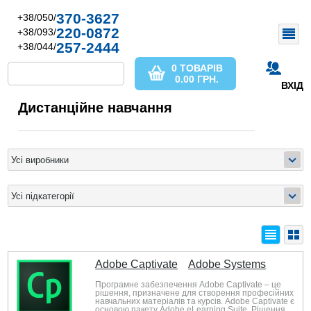
370-3627
+38/050/
220-0872
+38/093/
257-2444
+38/044/
0 ТОВАРІВ
0.00
ГРН.
ВХІД
Дистанційне навчання
Adobe Captivate
Adobe Systems
Програмне забезпечення Adobe Captivate – це
рішення, призначене для створення професійних
навчальних матеріалів та курсів. Adobe Captivate є
основою пакету Adobe eLearning Suite. Рішення