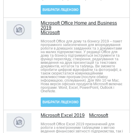
ВИБРАТИ ЛІЦЕНЗІЮ
Microsoft Office Home and Business
2019
Microsoft
Microsoft Office для дому та бізнесу 2019 – пакет
програмного забезпечення для впорядкування
роботи в домашніх завданнях та з документами
на малих підприємствах. У редакції Office для
дому та бізнесу підтримуються інструменти та
функції перегляду, створення, редагування та
виведення на друк презентацій та текстових
документів, нотаток та таблиць. Ви зможете
обробити цифрові відеофайли та фотографії, а
також скористатися комунікаційними
можливостями програм (послуги обміну
інформацією, спілкування). Для Win 10 чи Mac.
Нова версія офісних продуктів Microsoft включає
програми: Word, Excel, PowerPoint, Outlook і
OneNote.
ВИБРАТИ ЛІЦЕНЗІЮ
Microsoft Excel 2019
Microsoft
Microsoft Office Excel 2019 призначений для
роботи з електронними таблицями з метою
ведення фінансової звітності підприємства, так і