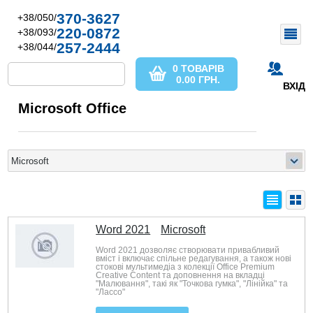
370-3627
+38/050/
220-0872
+38/093/
257-2444
+38/044/
0 ТОВАРІВ
0.00
ГРН.
ВХІД
Microsoft Office
Word 2021
Microsoft
Word 2021 дозволяє створювати привабливий
вміст і включає спільне редагування, а також нові
стокові мультимедіа з колекції Office Premium
Creative Content та доповнення на вкладці
"Малювання", такі як "Точкова гумка", "Лінійка" та
"Лассо"