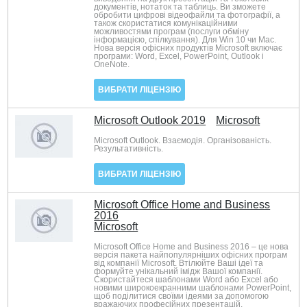
документів, нотаток та таблиць. Ви зможете
обробити цифрові відеофайли та фотографії, а
також скористатися комунікаційними
можливостями програм (послуги обміну
інформацією, спілкування). Для Win 10 чи Mac.
Нова версія офісних продуктів Microsoft включає
програми: Word, Excel, PowerPoint, Outlook і
OneNote.
ВИБРАТИ ЛІЦЕНЗІЮ
Microsoft Outlook 2019
Microsoft
Microsoft Outlook. Взаємодія. Організованість.
Результативність.
ВИБРАТИ ЛІЦЕНЗІЮ
Microsoft Office Home and Business
2016
Microsoft
Microsoft Office Home and Business 2016 – це нова
версія пакета найпопулярніших офісних програм
від компанії Microsoft. Втілюйте Ваші ідеї та
формуйте унікальний імідж Вашої компанії.
Скористайтеся шаблонами Word або Excel або
новими широкоекранними шаблонами PowerPoint,
щоб поділитися своїми ідеями за допомогою
вражаючих професійних презентацій.