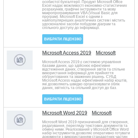
особистої бухгалтерії. Продукт Microsoft Office
Excel надає можливості економіко-статистичних
розрахунків, графічні інструменти та мову
макропрограмування VBA (Visual Basic для
програм). Microsoft Excel є одним з
найпопулярніших аналітичних систем і містить
удосконалені засоби побудови діаграм та
спільного доступу до інформації.
ВИБРАТИ ЛІЦЕНЗІЮ
Microsoft Access 2019
Microsoft
Microsoft Access 2019 є системою управління
базами даних, що здійснює ефективне
відстеження даних, створення звітів та спільне
використання інформації для прийняття
обґрунтованих та зважених рішень. СУБД
Microsoft Access надає ефективний набір коштів,
які дозволяють швидко організовувати облік
даних, звітність та спільний доступ до баз.
ВИБРАТИ ЛІЦЕНЗІЮ
Microsoft Word 2019
Microsoft
Microsoft Word 2019 призначений для створення,
редагування, перегляду текстових документів та
обміну ними. Реалізований у Microsoft Office Word
набір інструментів дозволяє оперативно готувати
документи з використанням стандартних частин