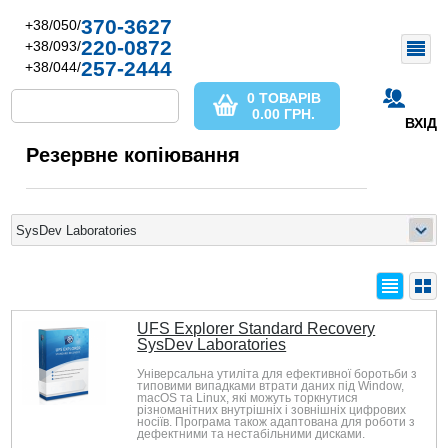
370-3627
+38/050/
220-0872
+38/093/
257-2444
+38/044/
0 ТОВАРІВ
0.00
ГРН.
ВХІД
Резервне копіювання
UFS Explorer Standard Recovery
SysDev Laboratories
Універсальна утиліта для ефективної боротьби з
типовими випадками втрати даних під Window,
macOS та Linux, які можуть торкнутися
різноманітних внутрішніх і зовнішніх цифрових
носіїв. Програма також адаптована для роботи з
дефектними та нестабільними дисками.