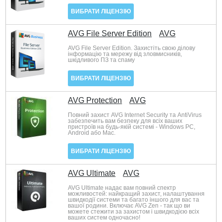
ВИБРАТИ ЛІЦЕНЗІЮ
AVG File Server Edition
AVG
AVG File Server Edition. Захистіть свою ділову
інформацію та мережу від зловмисників,
шкідливого ПЗ та спаму
ВИБРАТИ ЛІЦЕНЗІЮ
AVG Protection
AVG
Повний захист AVG Internet Security та AntiVirus
забезпечить вам безпеку для всіх ваших
пристроїв на будь-якій системі - Windows PC,
Android або Mac.
ВИБРАТИ ЛІЦЕНЗІЮ
AVG Ultimate
AVG
AVG Ultimate надає вам повний спектр
можливостей: найкращий захист, налаштування
швидкодії системи та багато іншого для вас та
вашої родини. Включає AVG Zen - так що ви
можете стежити за захистом і швидкодією всіх
ваших систем одночасно!