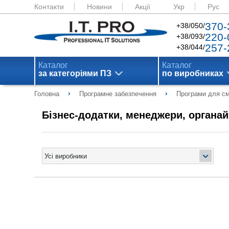
Контакти
Новини
Акції
Укр
Рус
370-
+38/050/
220-
+38/093/
257-
+38/044/
Каталог
Каталог
за категоріями ПЗ
по виробниках
›
›
Головна
Програмне забезпечення
Програми для с
Бізнес-додатки, менеджери, органа