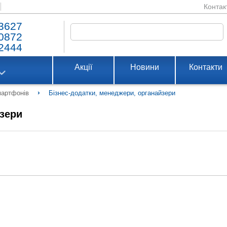
Контак
3627
0872
2444
Акції
Новини
Контакти
›
мартфонів
Бізнес-додатки, менеджери, органайзери
йзери