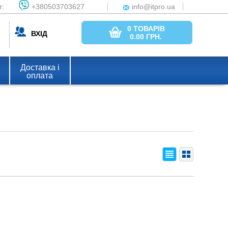
т:
+380503703627
info@itpro.ua
0 ТОВАРІВ
ВХІД
0.00
ГРН.
Доставка і
оплата