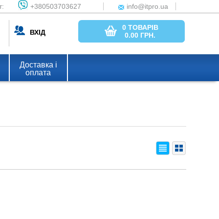
т:
+380503703627
info@itpro.ua
0 ТОВАРІВ
ВХІД
0.00
ГРН.
Доставка і
оплата