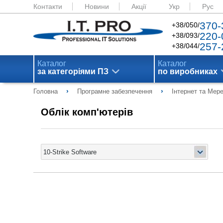
Контакти
Новини
Акції
Укр
Рус
370-
+38/050/
220-
+38/093/
257-
+38/044/
Каталог
Каталог
за категоріями ПЗ
по виробниках
›
›
Головна
Програмне забезпечення
Інтернет та Мер
Облік комп'ютерів