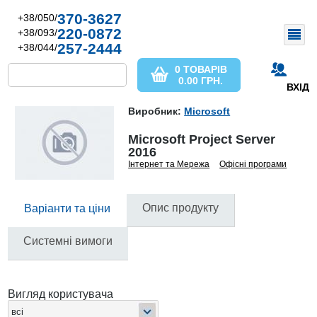
370-3627
+38/050/
220-0872
+38/093/
257-2444
+38/044/
0 ТОВАРІВ
0.00
ГРН.
ВХІД
Виробник:
Microsoft
Microsoft Project Server
2016
Інтернет та Мережа
Офісні програми
Опис продукту
Варіанти та ціни
Системні вимоги
Вигляд користувача