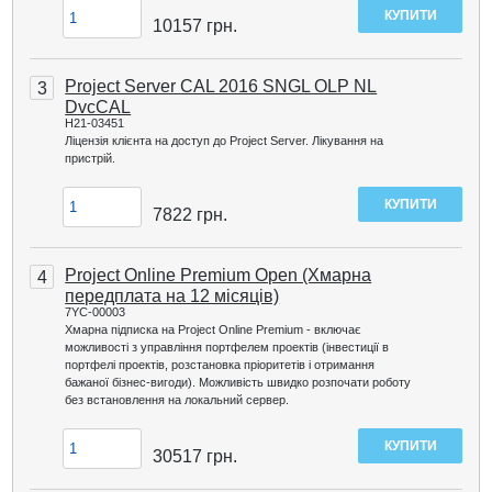
10157
грн.
Project Server CAL 2016 SNGL OLP NL
3
DvcCAL
H21-03451
Ліцензія клієнта на доступ до Project Server. Лікування на
пристрій.
7822
грн.
Project Online Premium Open (Хмарна
4
передплата на 12 місяців)
7YC-00003
Хмарна підписка на Project Online Premium - включає
можливості з управління портфелем проектів (інвестиції в
портфелі проектів, розстановка пріоритетів і отримання
бажаної бізнес-вигоди). Можливість швидко розпочати роботу
без встановлення на локальний сервер.
30517
грн.