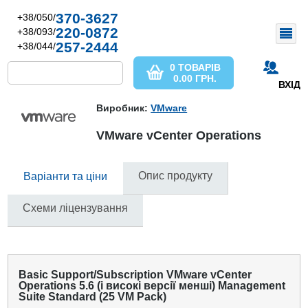
370-3627
+38/050/
220-0872
+38/093/
257-2444
+38/044/
0 ТОВАРІВ
0.00
ГРН.
ВХІД
Виробник:
VMware
VMware vCenter Operations
Опис продукту
Варіанти та ціни
Схеми ліцензування
Basic Support/Subscription VMware vCenter
Operations 5.6 (і високі версії менші) Management
Suite Standard (25 VM Pack)