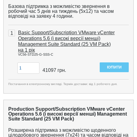
Базова підтримка з можливістю звернення в
робочий час 5 днів на тиждень (5x12) та часом
відповіді на заявку 4 години.
Basic Support/Subscription VMware vCenter
1
Operations 5.6 (і високі версії менші)
Management Suite Standard (25 VM Pack)
на 1 рік
VC56-STD25-G-SSS-C
41097
грн.
Постачання в електронному вигляді. Термін доставки: від 1 робочого дня.
Production Support/Subscription VMware vCenter
Operations 5.6 (і високі версії менші) Management
Suite Standard (25 VM Pack)
Розширена підтримка з можливістю щоденного
цілодобового звернення (7x24) та часом відповіді на