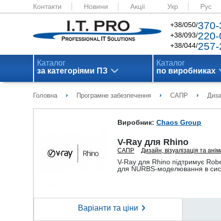
Контакти
Новини
Акції
Укр
Рус
370-
+38/050/
220-
+38/093/
257-
+38/044/
Каталог
Каталог
за категоріями ПЗ
по виробниках
›
›
›
Головна
Програмне забезпечення
САПР
Диза
Виробник:
Chaos Group
V-Ray для Rhino
САПР
Дизайн, візуалізація та анім
V-Ray для Rhino підтримує Robe
для NURBS-моделювання в сис
Варіанти та ціни