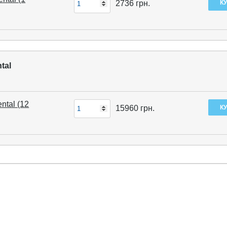
2736
грн.
tal
ntal (12
15960
грн.