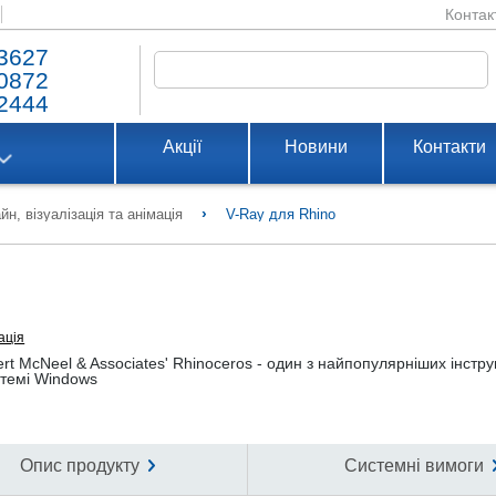
Контак
3627
0872
2444
Акції
Новини
Контакти
›
йн, візуалізація та анімація
V-Ray для Rhino
ація
rt McNeel & Associates' Rhinoceros - один з найпопулярніших інстру
темі Windows
Опис продукту
Системні вимоги