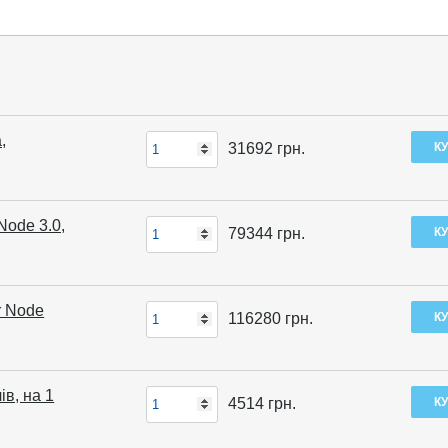
,
31692
грн.
Node 3.0,
79344
грн.
r Node
116280
грн.
ів, на 1
4514
грн.