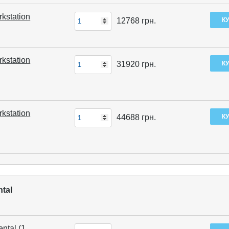
kstation
12768
грн.
kstation
31920
грн.
kstation
44688
грн.
ntal
ntal (1