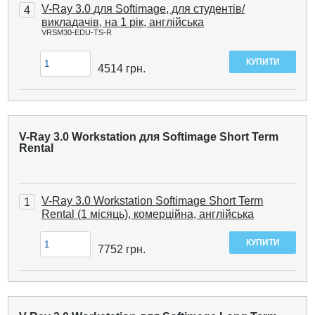
V-Ray 3.0 для Softimage, для студентів/
4
викладачів, на 1 рік, англійська
VRSM30-EDU-TS-R
4514
грн.
V-Ray 3.0 Workstation для Softimage Short Term
Rental
V-Ray 3.0 Workstation Softimage Short Term
1
Rental (1 місяць), комерційна, англійська
7752
грн.