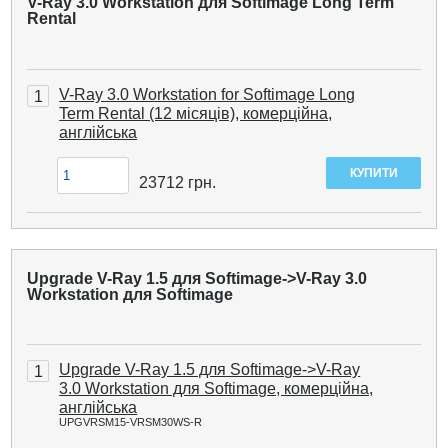
V-Ray 3.0 Workstation для Softimage Long Term
Rental
V-Ray 3.0 Workstation for Softimage Long
1
Term Rental (12 місяців), комерційна,
англійська
23712
грн.
Upgrade V-Ray 1.5 для Softimage->V-Ray 3.0
Workstation для Softimage
Upgrade V-Ray 1.5 для Softimage->V-Ray
1
3.0 Workstation для Softimage, комерційна,
англійська
UPGVRSM15-VRSM30WS-R