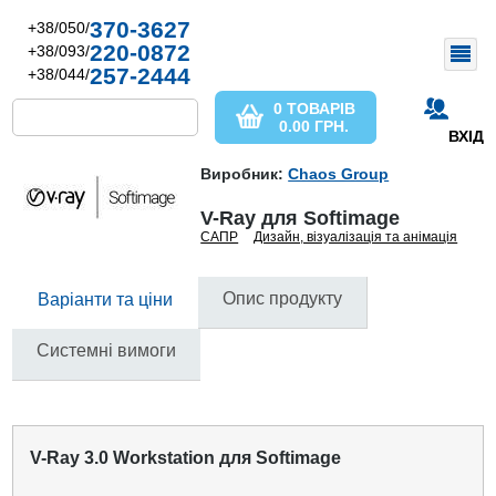
370-3627
+38/050/
220-0872
+38/093/
257-2444
+38/044/
0 ТОВАРІВ
0.00
ГРН.
ВХІД
Виробник:
Chaos Group
V-Ray для Softimage
САПР
Дизайн, візуалізація та анімація
Опис продукту
Варіанти та ціни
Системні вимоги
V-Ray 3.0 Workstation для Softimage