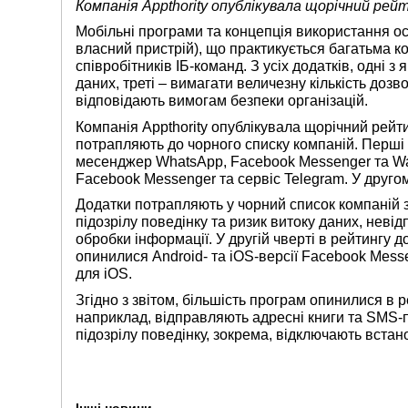
Компанія Appthority опублікувала щорічний рей
Мобільні програми та концепція використання о
власний пристрій), що практикується багатьма к
співробітників ІБ-команд. З усіх додатків, одні з
даних, треті – вимагати величезну кількість дозво
відповідають вимогам безпеки організацій.
Компанія Appthority опублікувала щорічний рейти
потрапляють до чорного списку компаній. Перші 
месенджер WhatsApp, Facebook Messenger та Wa
Facebook Messenger та сервіс Telegram. У друго
Додатки потрапляють у чорний список компаній з
підозрілу поведінку та ризик витоку даних, неві
обробки інформації. У другій чверті в рейтингу 
опинилися Android- та iOS-версії Facebook Messe
для iOS.
Згідно з звітом, більшість програм опинилися в р
наприклад, відправляють адресні книги та SMS-
підозрілу поведінку, зокрема, відключають вст