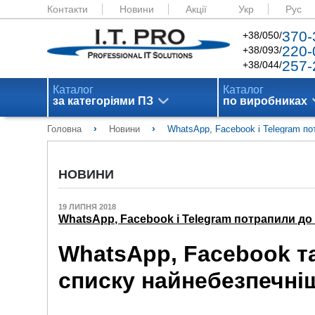
Контакти
Новини
Акції
Укр
Рус
370-
+38/050/
220-
+38/093/
257-
+38/044/
Каталог
Каталог
за категоріями ПЗ
по виробниках
›
›
Головна
Новини
WhatsApp, Facebook і Telegram п
НОВИНИ
19 ЛИПНЯ 2018
WhatsApp, Facebook і Telegram потрапили д
WhatsApp, Facebook т
списку найнебезпечні