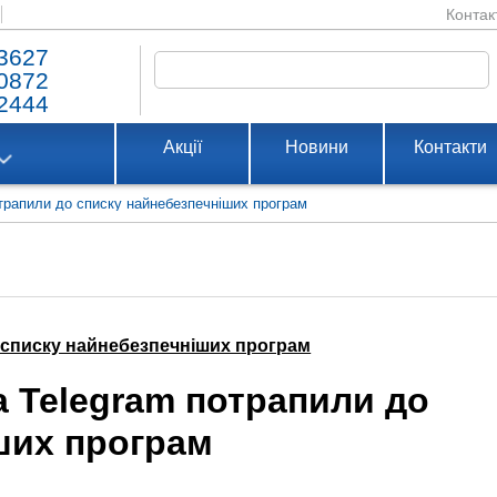
Контак
3627
0872
2444
Акції
Новини
Контакти
отрапили до списку найнебезпечніших програм
о списку найнебезпечніших програм
а Telegram потрапили до
ших програм