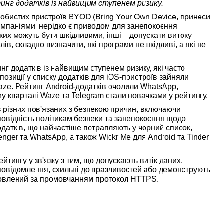
тинг додатків із найвищим ступенем ризику.
собистих пристроїв BYOD (Bring Your Own Device, принеси
омпаніями, нерідко є приводом для занепокоєння
 яких можуть бути шкідливими, інші – допускати витоку
лів, складно визначити, які програми нешкідливі, а які не
нг додатків із найвищим ступенем ризику, які часто
позиції у списку додатків для iOS-пристроїв зайняли
ze. Рейтинг Android-додатків очолили WhatsApp,
му кварталі Waze та Telegram стали новачками у рейтингу.
 різних пов'язаних з безпекою причин, включаючи
дповідність політикам безпеки та занепокоєння щодо
додатків, що найчастіше потрапляють у чорний список,
nger та WhatsApp, а також Wickr Me для Android та Tinder
ейтингу у зв'язку з тим, що допускають витік даних,
повідомлення, схильні до вразливостей або демонструють
ановлений за промовчанням протокол HTTPS.