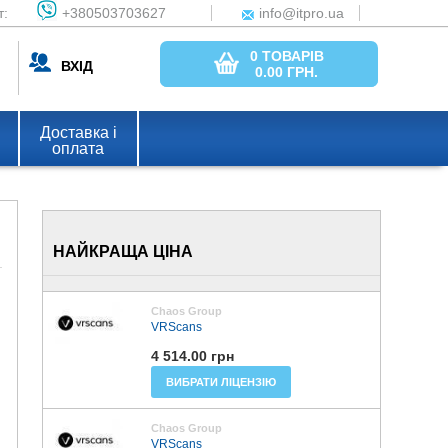
т:
+380503703627
info@itpro.ua
0 ТОВАРІВ
ВХІД
0.00
ГРН.
Доставка і
оплата
НАЙКРАЩА ЦІНА
Chaos Group
VRScans
4 514.00 грн
ВИБРАТИ ЛІЦЕНЗІЮ
Chaos Group
VRScans