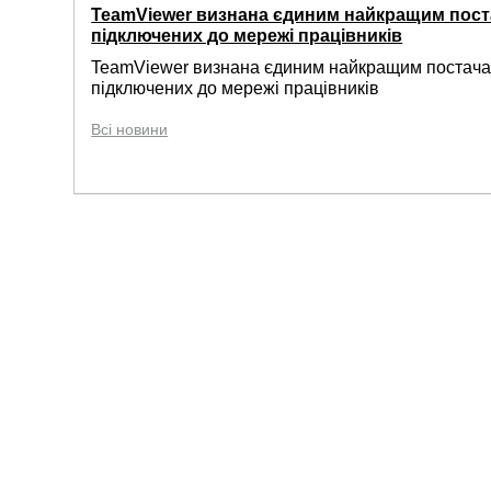
TeamViewer визнана єдиним найкращим пост
підключених до мережі працівників
TeamViewer визнана єдиним найкращим постачал
підключених до мережі працівників
Всі новини