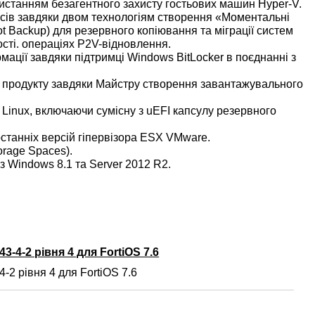
ристанням безагентного захисту гостьових машин Hyper-V.
сів завдяки двом технологіям створення «Моментальні
ot Backup) для резервного копіювання та міграції систем
сті. операціях P2V-відновлення.
ації завдяки підтримці Windows BitLocker в поєднанні з
продукту завдяки Майстру створення завантажувального
Linux, включаючи сумісну з uEFI капсулу резервного
останніх версій гіпервізора ESX VMware.
orage Spaces).
 Windows 8.1 та Server 2012 R2.
3-4-2 рівня 4 для FortiOS 7.6
-2 рівня 4 для FortiOS 7.6