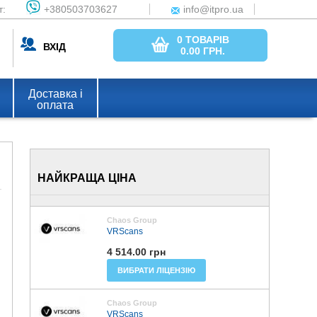
т:
+380503703627
info@itpro.ua
0 ТОВАРІВ
ВХІД
0.00
ГРН.
Доставка і
оплата
НАЙКРАЩА ЦІНА
Chaos Group
VRScans
4 514.00 грн
ВИБРАТИ ЛІЦЕНЗІЮ
Chaos Group
VRScans