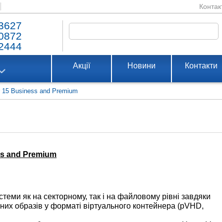
Контак
3627
0872
2444
Акції
Новини
Контакти
 15 Business and Premium
ss and Premium
теми як на секторному, так і на файловому рівні завдяки
них образів у форматі віртуального контейнера (pVHD,