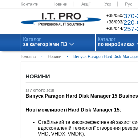
Контакти
Новини
Акції
Укр
Рус
370-
+38/050/
220-
+38/093/
257-
+38/044/
Каталог
Каталог
за категоріями ПЗ
по виробниках
›
›
Головна
Новини
Випуск Paragon Hard Disk Manager
НОВИНИ
18 ЛЮТОГО 2015
Випуск Paragon Hard Disk Manager 15 Busine
Нові можливості Hard Disk Manager 15:
Стабільний та високоефективний захист сис
вдосконаленій технології створення резерв
VHD, VHDX, VMDK).