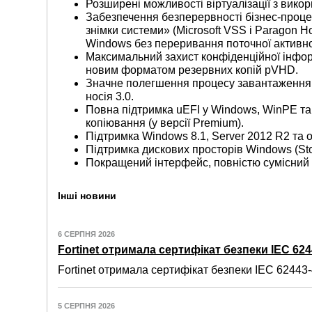
Розширені можливості віртуалізації з вико
Забезпечення безперервності бізнес-проце
знімки системи» (Microsoft VSS і Paragon H
Windows без переривання поточної активно
Максимальний захист конфіденційної інформ
новим форматом резервних копій pVHD.
Значне полегшення процесу завантаження 
носія 3.0.
Повна підтримка uEFI у Windows, WinPE та 
копіювання (у версії Premium).
Підтримка Windows 8.1, Server 2012 R2 та 
Підтримка дискових просторів Windows (St
Покращений інтерфейс, повністю сумісний з
Інші новини
6 СЕРПНЯ 2026
Fortinet отримала сертифікат безпеки IEC 6244
Fortinet отримала сертифікат безпеки IEC 62443-4
5 СЕРПНЯ 2026