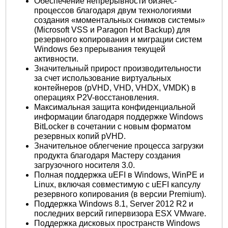
Обеспечение непрерывности бизнес-
процессов благодаря двум технологиями
создания «моментальных снимков системы»
(Microsoft VSS и Paragon Hot Backup) для
резервного копирования и миграции систем
Windows без прерывания текущей
активности.
Значительный прирост производительности
за счет использование виртуальных
контейнеров (pVHD, VHD, VHDX, VMDK) в
операциях P2V-восстановления.
Максимальная защита конфиденциальной
информации благодаря поддержке Windows
BitLocker в сочетании с новым форматом
резервных копий pVHD.
Значительное облегчение процесса загрузки
продукта благодаря Мастеру создания
загрузочного носителя 3.0.
Полная поддержка uEFI в Windows, WinPE и
Linux, включая совместимую с uEFI капсулу
резервного копирования (в версии Premium).
Поддержка Windows 8.1, Server 2012 R2 и
последних версий гипервизора ESX VMware.
Поддержка дисковых пространств Windows