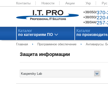
Контакты
Новости
Акции
Укр
Рус
370-
+38/050/
220-
+38/093/
257-
+38/044/
Каталог
Каталог
по категориям ПО
по производит
›
›
Главная
Программное обеспечение
Антивирусы. Б
Защита информации