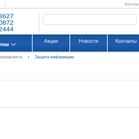
Контак
3627
0872
2444
Акции
Новости
Контакты
елям
›
езопасность
Защита информации