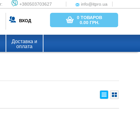
т:
+380503703627
info@itpro.ua
0 ТОВАРОВ
ВХОД
0.00
ГРН.
Доставка и
оплата