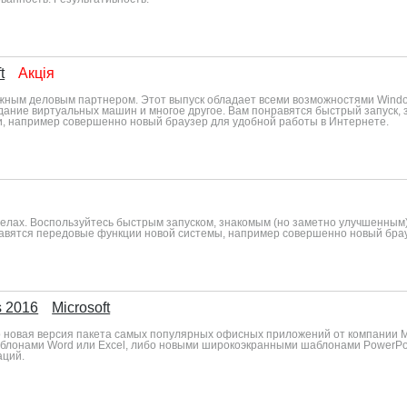
t
Акція
ежным деловым партнером. Этот выпуск обладает всеми возможностями Wind
дание виртуальных машин и многое другое. Вам понравятся быстрый запуск,
, например совершенно новый браузер для удобной работы в Интернете.
елах. Воспользуйтесь быстрым запуском, знакомым (но заметно улучшенны
равятся передовые функции новой системы, например совершенно новый бра
s 2016
Microsoft
 это новая версия пакета самых популярных офисных приложений от компании
блонами Word или Excel, либо новыми широкоэкранными шаблонами PowerPoi
аций.