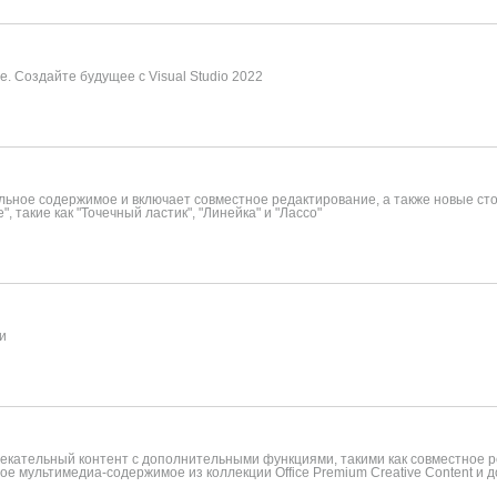
. Создайте будущее с Visual Studio 2022
ьное содержимое и включает совместное редактирование, а также новые сток
, такие как "Точечный ластик", "Линейка" и "Лассо"
ми
лекательный контент с дополнительными функциями, такими как совместное р
ое мультимедиа-содержимое из коллекции Office Premium Creative Content и 