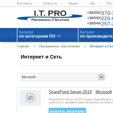
Контакты
Новости
Акции
Укр
Рус
370-
+38/050/
220-
+38/093/
257-
+38/044/
Каталог
Каталог
по категориям ПО
по производит
›
›
Главная
Программное обеспечение
Интернет и Се
Интернет и Сеть
SharePoint Server 2019
Microsoft
SharePoint Server 2019 создан надежным и
работать с документами на разных устройст
ВЫБРАТЬ ЛИЦЕНЗИЮ