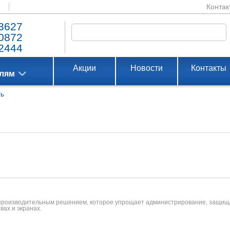
Контак
3627
0872
2444
Акции
Новости
Контакты
елям
ть
 производительным решением, которое упрощает администрирование, защища
вах и экранах.