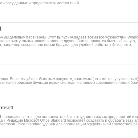
ть базу данных и предоставить доступ к ней
t
ежным деловым партнером. Этот выпуск обладает всеми возможностями Windo
дание виртуальных машин и многое другое. Вам понравятся быстрый запуск,
, например совершенно новый браузер для удобной работы в Интернете.
елах. Воспользуйтесь быстрым запуском, знакомым (но заметно улучшенны
равятся передовые функции новой системы, например совершенно новый бра
rosoft
2021 предназначается для пользователей и сотрудников малых предприятий и
. Редакция Microsoft Office Standard позволяет создавать и обрабатывать 
Microsoft Office Standard удобен для организации эффективной совместной р