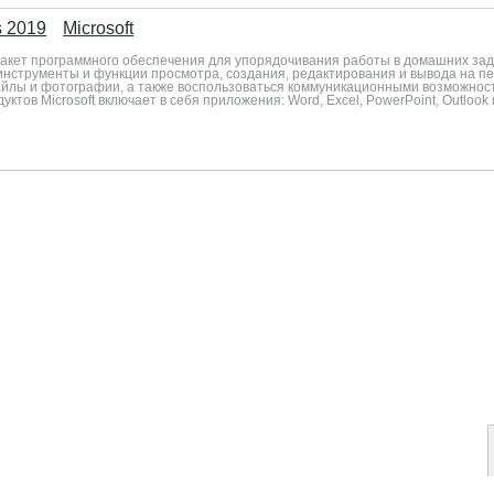
s 2019
Microsoft
— пакет программного обеспечения для упорядочивания работы в домашних за
инструменты и функции просмотра, создания, редактирования и вывода на печ
лы и фотографии, а также воспользоваться коммуникационными возможност
ктов Microsoft включает в себя приложения: Word, Excel, PowerPoint, Outlook