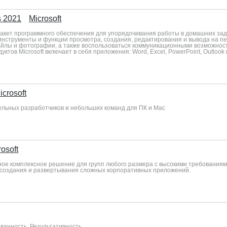
s 2021
Microsoft
— пакет программного обеспечения для упорядочивания работы в домашних за
инструменты и функции просмотра, создания, редактирования и вывода на печ
лы и фотографии, а также воспользоваться коммуникационными возможност
ктов Microsoft включает в себя приложения: Word, Excel, PowerPoint, Outlook
icrosoft
отдельных разработчиков и небольших команд для ПК и Mac
rosoft
ванное комплексное решение для групп любого размера с высокими требования
, создания и развертывания сложных корпоративных приложений.
ованность. Результативность.