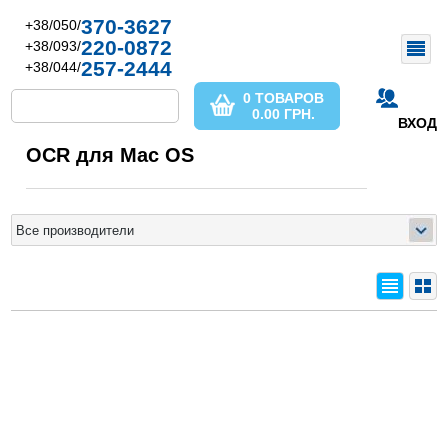
370-3627
+38/050/
220-0872
+38/093/
257-2444
+38/044/
0 ТОВАРОВ
0.00
ГРН.
ВХОД
OCR для Mac OS