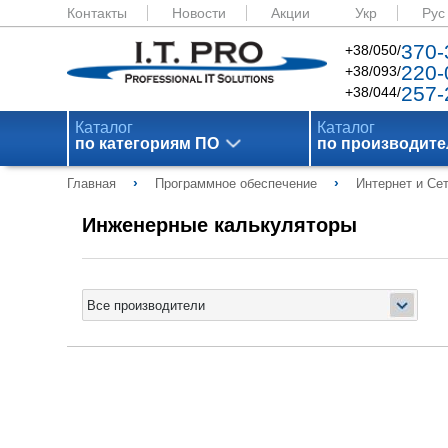
Контакты
Новости
Акции
Укр
Рус
370-
+38/050/
220-
+38/093/
257-
+38/044/
Каталог
Каталог
по категориям ПО
по производит
›
›
Главная
Программное обеспечение
Интернет и Се
Инженерные калькуляторы