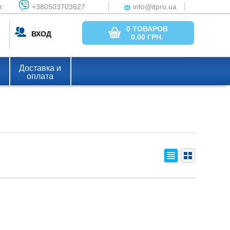
т:
+380503703627
info@itpro.ua
0 ТОВАРОВ
ВХОД
0.00
ГРН.
Доставка и
оплата