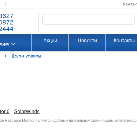
Контак
3627
0872
2444
Акции
Новости
Контакты
елям
›
Другие утилиты
tor 6
SolarWinds
ge Resource Monitor является удобным визуальным хранилищем мультивендор