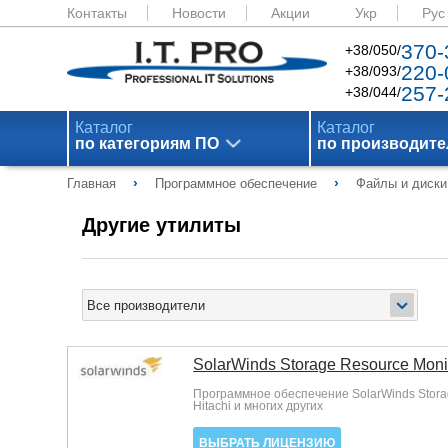
Контакты
Новости
Акции
Укр
Рус
370-
+38/050/
220-
+38/093/
257-
+38/044/
Каталог
Каталог
по категориям ПО
по производит
›
›
Главная
Программное обеспечение
Файлы и диски
Другие утилиты
SolarWinds Storage Resource Moni
Программное обеспечение SolarWinds Stora
Hitachi и многих других
ВЫБРАТЬ ЛИЦЕНЗИЮ