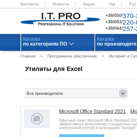
Контакты
Новости
Акции
Укр
Рус
370-
+38/050/
220-
+38/093/
257-
+38/044/
Каталог
Каталог
по категориям ПО
по производит
›
›
Главная
Программное обеспечение
Интернет и Се
Утилиты для Excel
Microsoft Office Standard 2021
Mic
Офисный пакет Microsoft Office Standard 
эффективного выполнения стандартных задач
электронной почтой и календарем. Продукт 