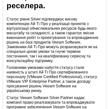
реселера.
Статус рівня Silver підтверджує високу
компетенцію Ай Ті Про у реалізації проектів з
віртуалізації обчислювальних ресурсів будь-якого
масштабу та складності, а також гарантує якісне
виконання робіт із проектування та впровадження
рішень на базі продуктів Veeam Software.
Замовники Ай Ті Про можуть розраховувати як на
спеціальні цінові умови та гнучкі терміни
постачання, так і на кваліфіковану сервісну та
консультаційну підтримку.
Головними умовами набуття статусу стали
наявність у штаті Ай Ті Про сертифікованого
персоналу (VMware Certified Professional), статусу
VMware VIP Enterprise Partner, а також досвіду
просування рішень Veeam Software на
українському ринку.
Статус Veeam Software Silver Partner надає
компанії право реалізовувати та впроваджувати
програмне забезпечення Veeam Software на