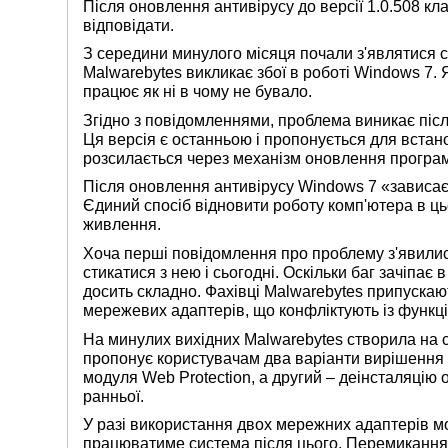
Після оновлення антивірусу до версії 1.0.508 к
відповідати.
З середини минулого місяця почали з'являтися с
Malwarebytes викликає збої в роботі Windows 7.
працює як ні в чому не бувало.
Згідно з повідомленнями, проблема виникає післ
Ця версія є останньою і пропонується для встан
розсилається через механізм оновлення програ
Після оновлення антивірусу Windows 7 «зависає»
Єдиний спосіб відновити роботу комп'ютера в ц
живлення.
Хоча перші повідомлення про проблему з'явилис
стикатися з нею і сьогодні. Оскільки баг зачіпає
досить складно. Фахівці Malwarebytes припуска
мережевих адаптерів, що конфліктують із функці
На минулих вихідних Malwarebytes створила на 
пропонує користувачам два варіанти вирішення
модуля Web Protection, а другий – деінсталяцію 
ранньої.
У разі використання двох мережних адаптерів мо
працюватиме система після цього. Перемикання