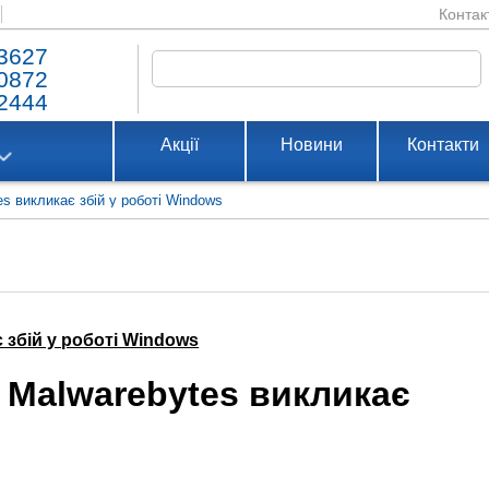
Контак
3627
0872
2444
Акції
Новини
Контакти
s викликає збій у роботі Windows
 збій у роботі Windows
 Malwarebytes викликає