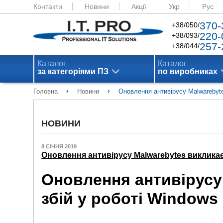
Контакти
Новини
Акції
Укр
Рус
370-
+38/050/
220-
+38/093/
257-
+38/044/
Каталог
Каталог
за категоріями ПЗ
по виробниках
›
›
Головна
Новини
Оновлення антивірусу Malwarebyte
НОВИНИ
8 СІЧНЯ 2019
Оновлення антивірусу Malwarebytes викликає
Оновлення антивірусу
збій у роботі Windows