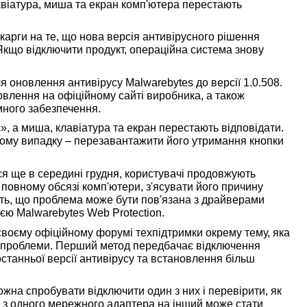
лавіатура, миша та екран комп'ютера перестають
карги на те, що нова версія антивірусного рішення
 Якщо відключити продукт, операційна система знову
я оновлення антивірусу Malwarebytes до версії 1.0.508.
овлення на офіційному сайті виробника, а також
много забезпечення.
, а миша, клавіатура та екран перестають відповідати.
ьому випадку – перезавантажити його утримання кнопки
я ще в середині грудня, користувачі продовжують
 в повному обсязі комп'ютери, з'ясувати його причину
ють, що проблема може бути пов'язана з драйверами
єю Malwarebytes Web Protection.
своєму офіційному форумі техпідтримки окрему тему, яка
 проблеми. Перший метод передбачає відключення
останньої версії антивірусу та встановлення більш
жна спробувати відключити один з них і перевірити, як
 з одного мережного адаптера на інший може стати