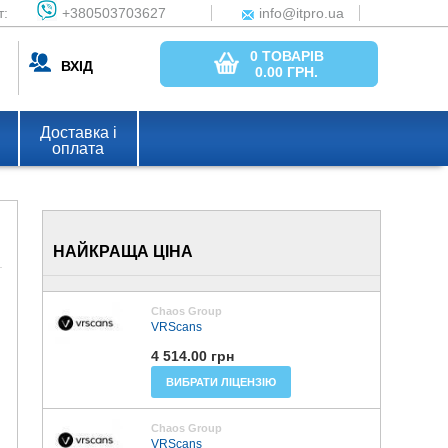
т:
+380503703627
info@itpro.ua
0 ТОВАРІВ
ВХІД
0.00
ГРН.
Доставка і
оплата
НАЙКРАЩА ЦІНА
Chaos Group
VRScans
4 514.00 грн
ВИБРАТИ ЛІЦЕНЗІЮ
Chaos Group
VRScans