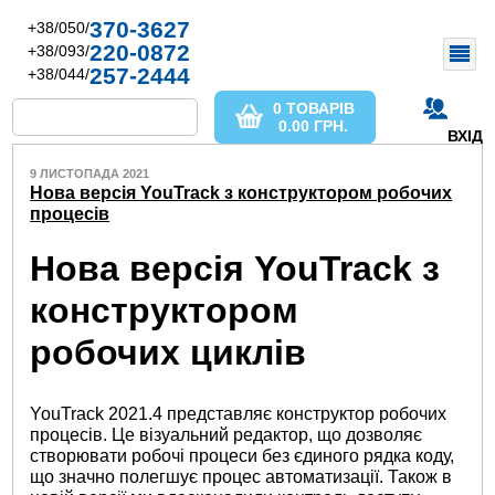
370-3627
+38/050/
220-0872
+38/093/
257-2444
+38/044/
0 ТОВАРІВ
0.00
ГРН.
ВХІД
9 ЛИСТОПАДА 2021
Нова версія YouTrack з конструктором робочих
процесів
Нова версія YouTrack з
конструктором
робочих циклів
YouTrack 2021.4 представляє конструктор робочих
процесів. Це візуальний редактор, що дозволяє
створювати робочі процеси без єдиного рядка коду,
що значно полегшує процес автоматизації. Також в