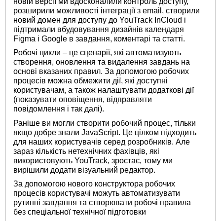
новій версії ми вдосконалили контроль доступу,
розширили можливості інтеграції з email, створили
новий домен для доступу до YouTrack InCloud і
підтримали вбудовування дизайнів календаря
Figma і Google в завдання, коментарі та статті.
Робочі цикли – це сценарії, які автоматизують
створення, оновлення та видалення завдань на
основі вказаних правил. За допомогою робочих
процесів можна обмежити дії, які доступні
користувачам, а також налаштувати додаткові дії
(показувати оповіщення, відправляти
повідомлення і так далі).
Раніше ви могли створити робочий процес, тільки
якщо добре знали JavaScript. Це цілком підходить
для наших користувачів серед розробників. Але
зараз кількість нетехнічних фахівців, які
використовують YouTrack, зростає, тому ми
вирішили додати візуальний редактор.
За допомогою нового конструктора робочих
процесів користувачі можуть автоматизувати
рутинні завдання та створювати робочі правила
без спеціальної технічної підготовки