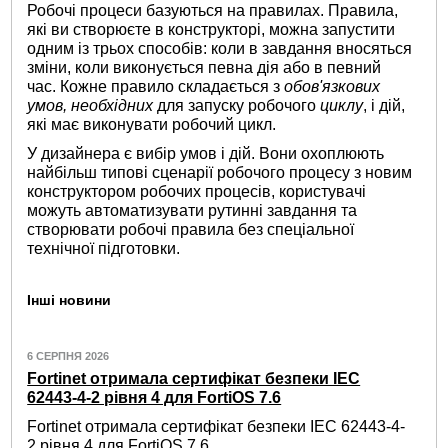
Робочі процеси базуються на правилах. Правила,
які ви створюєте в конструкторі, можна запустити
одним із трьох способів: коли в завдання вносяться
зміни, коли виконується певна дія або в певний
час. Кожне правило складається з
обов'язкових
умов, необхідних
для запуску робочого
циклу
, і дій,
які має виконувати робочий цикл.
У дизайнера є вибір умов і дій. Вони охоплюють
найбільш типові сценарії робочого процесу з новим
конструктором робочих процесів, користувачі
можуть автоматизувати рутинні завдання та
створювати робочі правила без спеціальної
технічної підготовки.
Інші новини
6 СЕРПНЯ 2026
Fortinet отримала сертифікат безпеки IEC
62443-4-2 рівня 4 для FortiOS 7.6
Fortinet отримала сертифікат безпеки IEC 62443-4-
2 рівня 4 для FortiOS 7.6