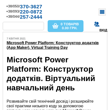
370-3627
+38/050/
220-0872
+38/093/
257-2444
+38/044/
0 ТОВАРІВ
0.00
ГРН.
ВХІД
7 КВІТНЯ 2021
Microsoft Power Platform: Конструктор додатків
(App Maker). Virtual Training Day
Microsoft Power
Platform: Конструктор
додатків. Віртуальний
навчальний день
Розвивайте свій технічний досвід і розширюйте
свої практики низького коду за допомогою