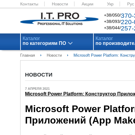
Контакты
Новости
Акции
Укр
Рус
370-
+38/050/
220-
+38/093/
257-
+38/044/
Каталог
Каталог
по категориям ПО
по производит
›
›
Главная
Новости
Microsoft Power Platform: Констру
НОВОСТИ
7 АПРЕЛЯ 2021
Microsoft Power Platform: Конструктор Приложе
Microsoft Power Platfo
Приложений (App Maker)