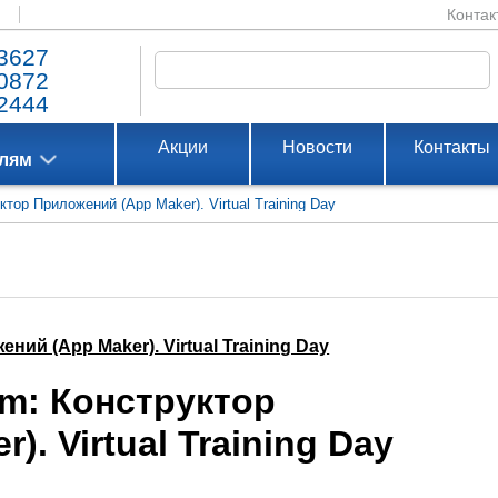
Контак
3627
0872
2444
Акции
Новости
Контакты
елям
ктор Приложений (App Maker). Virtual Training Day
ний (App Maker). Virtual Training Day
rm: Конструктор
. Virtual Training Day