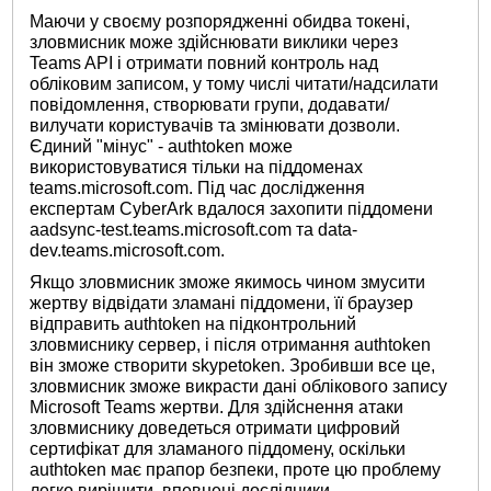
Маючи у своєму розпорядженні обидва токені,
зловмисник може здійснювати виклики через
Teams API і отримати повний контроль над
обліковим записом, у тому числі читати/надсилати
повідомлення, створювати групи, додавати/
вилучати користувачів та змінювати дозволи.
Єдиний "мінус" - authtoken може
використовуватися тільки на піддоменах
teams.microsoft.com. Під час дослідження
експертам CyberArk вдалося захопити піддомени
aadsync-test.teams.microsoft.com та data-
dev.teams.microsoft.com.
Якщо зловмисник зможе якимось чином змусити
жертву відвідати зламані піддомени, її браузер
відправить authtoken на підконтрольний
зловмиснику сервер, і після отримання authtoken
він зможе створити skypetoken. Зробивши все це,
зловмисник зможе викрасти дані облікового запису
Microsoft Teams жертви. Для здійснення атаки
зловмиснику доведеться отримати цифровий
сертифікат для зламаного піддомену, оскільки
authtoken має прапор безпеки, проте цю проблему
легко вирішити, впевнені дослідники.