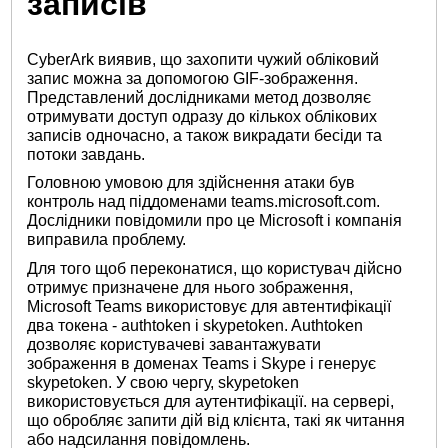
записів
CyberArk виявив, що захопити чужий обліковий
запис можна за допомогою GIF-зображення.
Представлений дослідниками метод дозволяє
отримувати доступ одразу до кількох облікових
записів одночасно, а також викрадати бесіди та
потоки завдань.
Головною умовою для здійснення атаки був
контроль над піддоменами teams.microsoft.com.
Дослідники повідомили про це Microsoft і компанія
виправила проблему.
Для того щоб переконатися, що користувач дійсно
отримує призначене для нього зображення,
Microsoft Teams використовує для автентифікації
два токена - authtoken і skypetoken. Authtoken
дозволяє користувачеві завантажувати
зображення в доменах Teams і Skype і генерує
skypetoken. У свою чергу, skypetoken
використовується для аутентифікації. на сервері,
що обробляє запити дій від клієнта, такі як читання
або надсилання повідомлень.