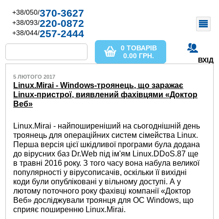
370-3627
+38/050/
220-0872
+38/093/
257-2444
+38/044/
0 ТОВАРІВ
0.00
ГРН.
ВХІД
5 ЛЮТОГО 2017
Linux.Mirai - Windows-троянець, що заражає
Linux-пристрої, виявлений фахівцями «Доктор
Веб»
Linux.Mirai - найпоширеніший на сьогоднішній день
троянець для операційних систем сімейства Linux.
Перша версія цієї шкідливої ​​програми була додана
до вірусних баз Dr.Web під ім'ям Linux.DDoS.87 ще
в травні 2016 року. З того часу вона набула великої
популярності у вірусописачів, оскільки її вихідні
коди були опубліковані у вільному доступі. А у
лютому поточного року фахівці компанії «Доктор
Веб» досліджували троянця для OC Windows, що
сприяє поширенню Linux.Mirai.