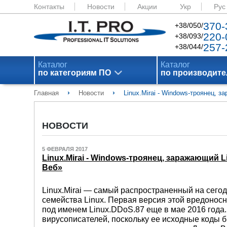
Контакты
Новости
Акции
Укр
Рус
370-
+38/050/
220-
+38/093/
257-
+38/044/
Каталог
Каталог
по категориям ПО
по производит
›
›
Главная
Новости
Linux.Mirai - Windows-троянец,
НОВОСТИ
5 ФЕВРАЛЯ 2017
Linux.Mirai - Windows-троянец, заражающий
Веб»
Linux.Mirai — самый распространенный на сего
семейства Linux. Первая версия этой вредоно
под именем Linux.DDoS.87 еще в мае 2016 года.
вирусописателей, поскольку ее исходные коды 