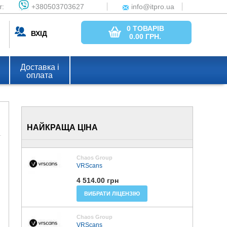
т:
+380503703627
info@itpro.ua
0 ТОВАРІВ
ВХІД
0.00
ГРН.
Доставка і
оплата
НАЙКРАЩА ЦІНА
Chaos Group
VRScans
4 514.00 грн
ВИБРАТИ ЛІЦЕНЗІЮ
Chaos Group
VRScans