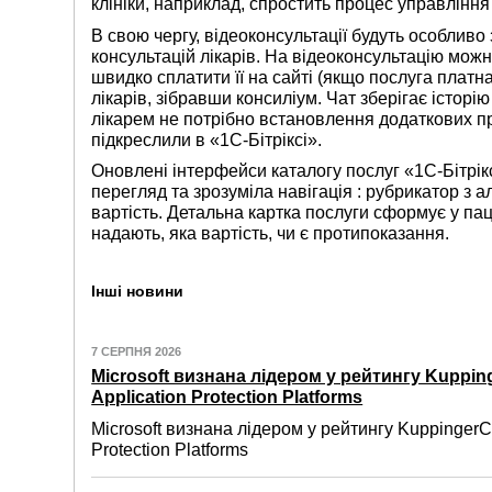
клініки, наприклад, спростить процес управління
В свою чергу, відеоконсультації будуть особливо
консультацій лікарів. На відеоконсультацію можна
швидко сплатити її на сайті (якщо послуга платн
лікарів, зібравши консиліум. Чат зберігає історію
лікарем не потрібно встановлення додаткових п
підкреслили в «1С-Бітріксі».
Оновлені інтерфейси каталогу послуг «1С-Бітрікс
перегляд та зрозуміла навігація : рубрикатор з 
вартість. Детальна картка послуги сформує у пацієн
надають, яка вартість, чи є протипоказання.
Інші новини
7 СЕРПНЯ 2026
Microsoft визнана лідером у рейтингу Kuppin
Application Protection Platforms
Microsoft визнана лідером у рейтингу KuppingerC
Protection Platforms