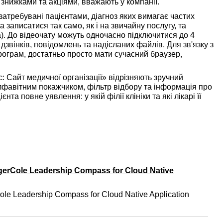
 знижками та акціями, вважають у компанії.
 затребувані пацієнтами, діагноз яких вимагає частих
 записатися так само, як і на звичайну послугу, та
а). До відеочату можуть одночасно підключитися до 4
 дзвінків, повідомлень та надісланих файлів. Для зв'язку з
рограм, достатньо просто мати сучасний браузер,
: Сайт медичної організації» відрізняють зручний
алфавітним покажчиком, фільтр відбору та інформація про
та повне уявлення: у якій філії клініки та які лікарі її
gerCole Leadership Compass for Cloud Native
ole Leadership Compass for Cloud Native Application