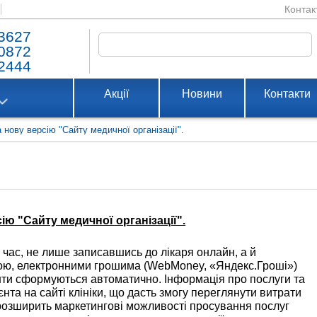
Контак
3627
0872
2444
Акції
Новини
Контакти
 нову версію "Сайту медичної організації".
ію "Сайту медичної організації".
 час, не лише записавшись до лікаря онлайн, а й
кою, електронними грошима (WebMoney, «Яндекс.Гроші»)
енти сформуються автоматично. Інформація про послуги та
єнта на сайті клініки, що дасть змогу переглянути витрати
 розширить маркетингові можливості просування послуг