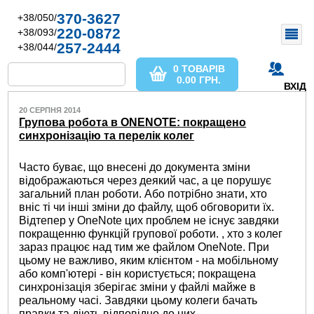
370-3627
+38/050/
220-0872
+38/093/
257-2444
+38/044/
0 ТОВАРІВ
0.00
ГРН.
ВХІД
20 СЕРПНЯ 2014
Групова робота в ONENOTE: покращено
синхронізацію та перелік колег
Часто буває, що внесені до документа зміни
відображаються через деякий час, а це порушує
загальний план роботи. Або потрібно знати, хто
вніс ті чи інші зміни до файлу, щоб обговорити їх.
Відтепер у OneNote цих проблем не існує завдяки
покращенню функцій групової роботи. , хто з колег
зараз працює над тим же файлом OneNote. При
цьому не важливо, яким клієнтом - на мобільному
або комп'ютері - він користується; покращена
синхронізація зберігає зміни у файлі майже в
реальному часі. Завдяки цьому колеги бачать
правки та діють відповідно до них.