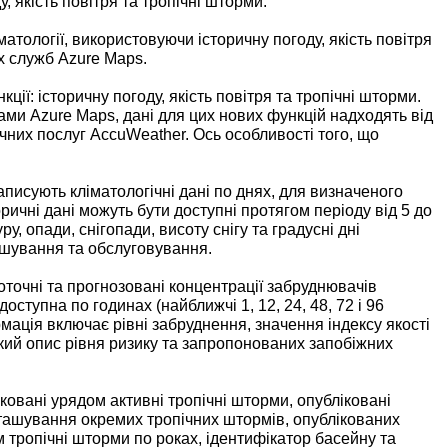
у, якість повітря та тропічні шторми.
атології, використовуючи історичну погоду, якість повітря
х служб Azure Maps.
ції: історичну погоду, якість повітря та тропічні шторми.
ами Azure Maps, дані для цих нових функцій надходять від
чних послуг AccuWeather. Ось особливості того, що
аписують кліматологічні дані по днях, для визначеного
торичні дані можуть бути доступні протягом періоду від 5 до
, опади, снігопади, висоту снігу та градусні дні
ашування та обслуговування.
оточні та прогнозовані концентрації забруднювачів
оступна по годинах (найближчі 1, 12, 24, 48, 72 і 96
ормація включає рівні забруднення, значення індексу якості
кий опис рівня ризику та запропонованих запобіжних
овані урядом активні тропічні шторми, опубліковані
зташування окремих тропічних штормів, опублікованих
м тропічні шторми по роках, ідентифікатор басейну та