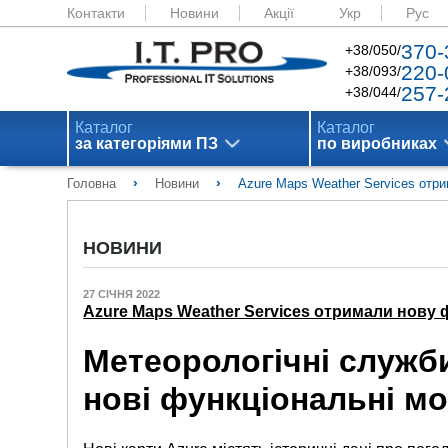
Контакти
Новини
Акції
Укр
Рус
370-
+38/050/
220-
+38/093/
257-
+38/044/
Каталог
Каталог
за категоріями ПЗ
по виробниках
›
›
Головна
Новини
Azure Maps Weather Services отр
НОВИНИ
27 СІЧНЯ 2022
Azure Maps Weather Services отримали нову 
Метеорологічні служб
нові функціональні м