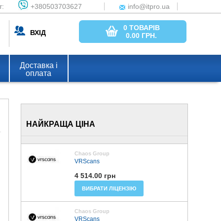
т:
+380503703627
info@itpro.ua
0 ТОВАРІВ
ВХІД
0.00
ГРН.
Доставка і
оплата
НАЙКРАЩА ЦІНА
Chaos Group
VRScans
4 514.00 грн
ВИБРАТИ ЛІЦЕНЗІЮ
Chaos Group
VRScans