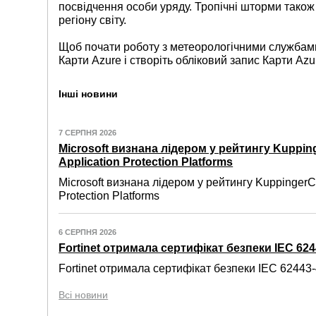
посвідчення особи уряду. Тропічні шторми також 
регіону світу.
Щоб почати роботу з метеорологічними службами 
Карти Azure і створіть обліковий запис Карти Az
Інші новини
7 СЕРПНЯ 2026
Microsoft визнана лідером у рейтингу Kuppin
Application Protection Platforms
Microsoft визнана лідером у рейтингу KuppingerC
Protection Platforms
6 СЕРПНЯ 2026
Fortinet отримала сертифікат безпеки IEC 6244
Fortinet отримала сертифікат безпеки IEC 62443-4
Всі новини