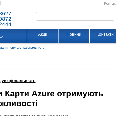
Контак
3627
0872
2444
Акції
Новини
Контакти
имали нову функціональність
функціональність
и Карти Azure отримують
ожливості