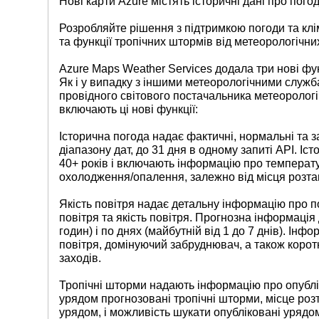
Нові карти Azure містять історичні дані про погод
Розробляйте рішення з підтримкою погоди та клім
та функції тропічних штормів від метеорологічни
Azure Maps Weather Services додала три нові функ
Як і у випадку з іншими метеорологічними служб
провідного світового постачальника метеорологі
включають ці нові функції:
Історична погода надає фактичні, нормальні та з
діапазону дат, до 31 дня в одному запиті API. Іс
40+ років і включають інформацію про температуру
охолодження/опалення, залежно від місця розт
Якість повітря надає детальну інформацію про п
повітря та якість повітря. Прогнозна інформація д
годин) і по днях (майбутній від 1 до 7 днів). Інф
повітря, домінуючий забруднювач, а також корот
заходів.
Тропічні шторми надають інформацію про опублік
урядом прогнозовані тропічні шторми, місце ро
урядом, і можливість шукати опубліковані урядо