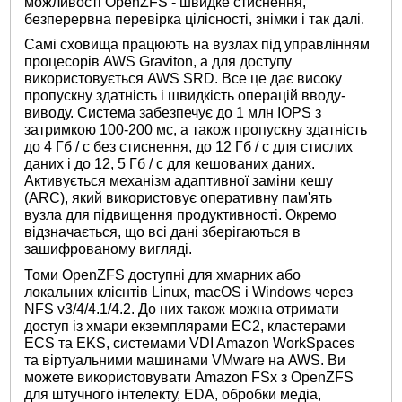
можливості OpenZFS - швидке стиснення,
безперервна перевірка цілісності, знімки і так далі.
Самі сховища працюють на вузлах під управлінням
процесорів AWS Graviton, а для доступу
використовується AWS SRD. Все це дає високу
пропускну здатність і швидкість операцій вводу-
виводу. Система забезпечує до 1 млн IOPS з
затримкою 100-200 мс, а також пропускну здатність
до 4 Гб / с без стиснення, до 12 Гб / с для стислих
даних і до 12, 5 Гб / с для кешованих даних.
Активується механізм адаптивної заміни кешу
(ARC), який використовує оперативну пам'ять
вузла для підвищення продуктивності. Окремо
відзначається, що всі дані зберігаються в
зашифрованому вигляді.
Томи OpenZFS доступні для хмарних або
локальних клієнтів Linux, macOS і Windows через
NFS v3/4/4.1/4.2. До них також можна отримати
доступ із хмари екземплярами EC2, кластерами
ECS та EKS, системами VDI Amazon WorkSpaces
та віртуальними машинами VMware на AWS. Ви
можете використовувати Amazon FSx з OpenZFS
для штучного інтелекту, EDA, обробки медіа,