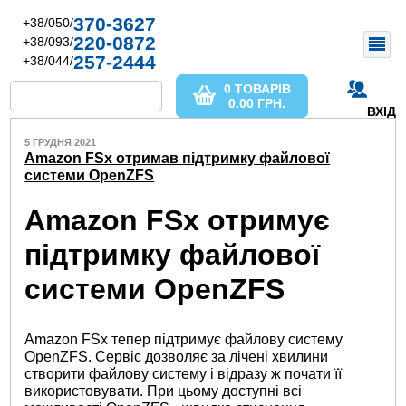
370-3627
+38/050/
220-0872
+38/093/
257-2444
+38/044/
0 ТОВАРІВ
0.00
ГРН.
ВХІД
5 ГРУДНЯ 2021
Amazon FSx отримав підтримку файлової
системи OpenZFS
Amazon FSx отримує
підтримку файлової
системи OpenZFS
Amazon FSx тепер підтримує файлову систему
OpenZFS. Сервіс дозволяє за лічені хвилини
створити файлову систему і відразу ж почати її
використовувати. При цьому доступні всі