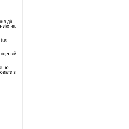
ня дії
нзію на
 (це
іцензій.
е не
ювати з