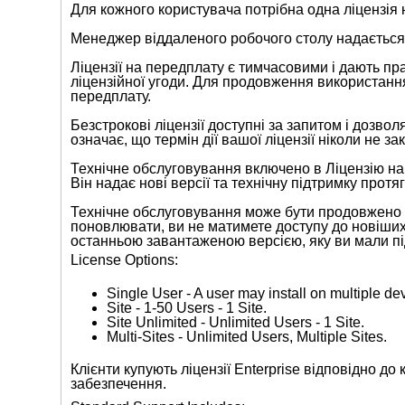
Для кожного користувача потрібна одна ліцензія
Менеджер віддаленого робочого столу надається
Ліцензії на передплату є тимчасовими і дають пр
ліцензійної угоди. Для продовження використанн
передплату.
Безстрокові ліцензії доступні за запитом і дозв
означає, що термін дії вашої ліцензії ніколи не зак
Технічне обслуговування включено в Ліцензію на 
Він надає нові версії та технічну підтримку прот
Технічне обслуговування може бути продовжено д
поновлювати, ви не матимете доступу до новіших 
останньою завантаженою версією, яку ви мали пі
License Options:
Single User - A user may install on multiple de
Site - 1-50 Users - 1 Site.
Site Unlimited - Unlimited Users - 1 Site.
Multi-Sites - Unlimited Users, Multiple Sites.
Клієнти купують ліцензії Enterprise відповідно до
забезпечення.