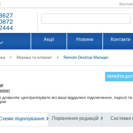
Контак
3627
0872
2444
Акції
Новини
Контакти
›
›
ежа
Мережа та інтернет
Remote Desktop Manager
ПЕРЕЙТИ ДО 
er
тернет
озволяє централізувати всі ваші віддалені підключення, паролі та 
ормі
Порівняння редакцій
Системні 
Схеми ліцензування