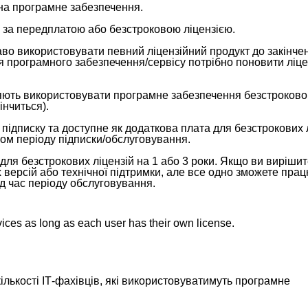
 на програмне забезпечення.
 за передплатою або безстроковою ліцензією.
аво використовувати певний ліцензійний продукт до закінчен
я програмного забезпечення/сервісу потрібно поновити ліце
оляють використовувати програмне забезпечення безстроково
інчиться).
підписку та доступне як додаткова плата для безстрокових л
ягом періоду підписки/обслуговування.
ля безстрокових ліцензій на 1 або 3 роки. Якщо ви вирішит
версій або технічної підтримки, але все одно зможете прац
д час періоду обслуговування.
vices as long as each user has their own license.
 кількості ІТ-фахівців, які використовуватимуть програмне