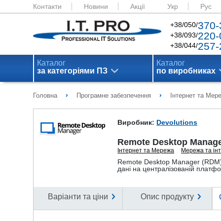
Контакти
Новини
Акції
Укр
Рус
370-
+38/050/
220-
+38/093/
257-
+38/044/
Каталог
Каталог
за категоріями ПЗ
по виробниках
›
›
Головна
Програмне забезпечення
Інтернет та Мер
Виробник:
Devolutions
Remote Desktop Manag
Інтернет та Мережа
Мережа та ін
Remote Desktop Manager (RDM) д
дані на централізованій платф
Варіанти та ціни
Опис продукту