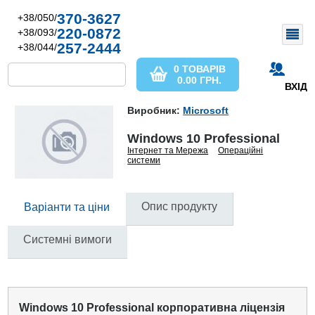
370-3627
+38/050/
220-0872
+38/093/
257-2444
+38/044/
0 ТОВАРІВ
0.00
ГРН.
ВХІД
Виробник:
Microsoft
Windows 10 Professional
Інтернет та Мережа
Операційні
системи
Опис продукту
Варіанти та ціни
Системні вимоги
Windows 10 Professional корпоративна ліцензія