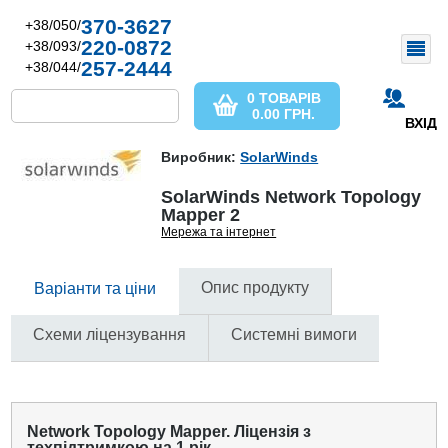
370-3627
+38/050/
220-0872
+38/093/
257-2444
+38/044/
0 ТОВАРІВ
0.00
ГРН.
ВХІД
Виробник:
SolarWinds
SolarWinds Network Topology
Mapper 2
Мережа та інтернет
Опис продукту
Варіанти та ціни
Схеми ліцензування
Системні вимоги
Network Topology Mapper. Ліцензія з
техпідтримкою на 1 рік