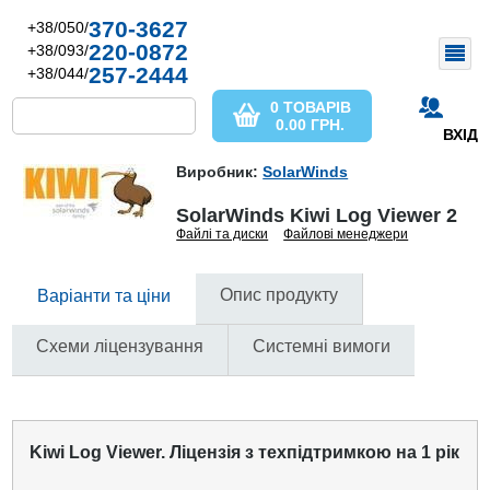
370-3627
+38/050/
220-0872
+38/093/
257-2444
+38/044/
0 ТОВАРІВ
0.00
ГРН.
ВХІД
Виробник:
SolarWinds
SolarWinds Kiwi Log Viewer 2
Файлі та диски
Файлові менеджери
Опис продукту
Варіанти та ціни
Схеми ліцензування
Системні вимоги
Kiwi Log Viewer. Ліцензія з техпідтримкою на 1 рік