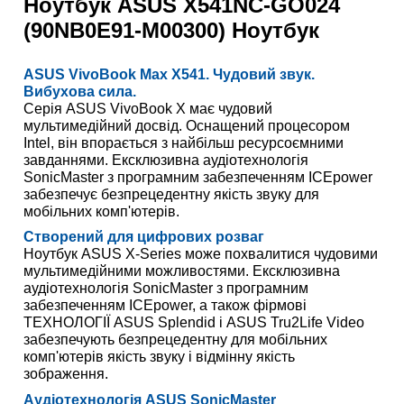
Ноутбук
ASUS X541NC-GO024
(90NB0E91-M00300) Ноутбук
ASUS VivoBook Max X541. Чудовий звук.
Вибухова сила.
Серія ASUS VivoBook X має чудовий
мультимедійний досвід. Оснащений процесором
Intel, він впорається з найбільш ресурсоємними
завданнями. Ексклюзивна аудіотехнологія
SonicMaster з програмним забезпеченням ICEpower
забезпечує безпрецедентну якість звуку для
мобільних комп'ютерів.
Створений для цифрових розваг
Ноутбук ASUS X-Series може похвалитися чудовими
мультимедійними можливостями. Ексклюзивна
аудіотехнологія SonicMaster з програмним
забезпеченням ICEpower, а також фірмові
ТЕХНОЛОГІЇ ASUS Splendid і ASUS Tru2Life Video
забезпечують безпрецедентну для мобільних
комп'ютерів якість звуку і відмінну якість
зображення.
Аудіотехнологія ASUS SonicMaster