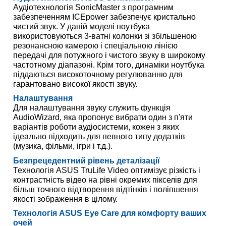
Аудіотехнологія SonicMaster з програмним
забезпеченням ICEpower забезпечує кристально
чистий звук. У даній моделі ноутбука
використовуються 3-ватні колонки зі збільшеною
резонансною камерою і спеціальною лінією
передачі для потужного і чистого звуку в широкому
частотному діапазоні. Крім того, динаміки ноутбука
піддаються високоточному регулюванню для
гарантовано високої якості звуку.
Налаштування
Для налаштування звуку служить функція
AudioWizard, яка пропонує вибрати один з п'яти
варіантів роботи аудіосистеми, кожен з яких
ідеально підходить для певного типу додатків
(музика, фільми, ігри і т.д.).
Безпрецедентний рівень деталізації
Технологія ASUS TruLife Video оптимізує різкість і
контрастність відео на рівні окремих пікселів для
більш точного відтворення відтінків і поліпшення
якості зображення в цілому.
Технологія ASUS Eye Care для комфорту ваших
очей