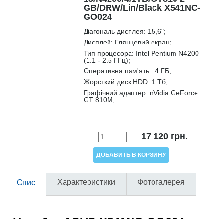
GB/DRW/Lin/Black X541NC-
GO024
Діагональ дисплея:
15,6";
Дисплей:
Глянцевий екран;
Тип процесора:
Intel Pentium N4200
(1.1 - 2.5 ГГц);
Оперативна пам'ять :
4 ГБ;
Жорсткий диск HDD:
1 Тб;
Графічний адаптер:
nVidia GeForce
GT 810M;
17 120
грн.
Характеристики
Фотогалерея
Опис