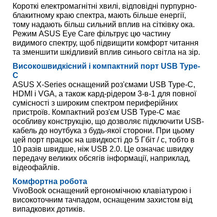
Короткі електромагнітні хвилі, відповідні пурпурно-
блакитному краю спектра, мають більше енергії,
тому надають більш сильний вплив на сітківку ока.
Режим ASUS Eye Care фільтрує цю частину
видимого спектру, щоб підвищити комфорт читання
та зменшити шкідливий вплив синього світла на зір.
Високошвидкісний і компактний порт USB Type-
C
ASUS X-Series оснащений роз'ємами USB Type-C,
HDMI і VGA, а також кард-рідером 3-в-1 для повної
сумісності з широким спектром периферійних
пристроїв. Компактний роз'єм USB Type-C має
особливу конструкцію, що дозволяє підключити USB-
кабель до ноутбука з будь-якої сторони. При цьому
цей порт працює на швидкості до 5 Гбіт / с, тобто в
10 разів швидше, ніж USB 2.0. Це означає швидку
передачу великих обсягів інформації, наприклад,
відеофайлів.
Комфортна робота
VivoBook оснащений ергономічною клавіатурою і
високоточним тачпадом, оснащеним захистом від
випадкових дотиків.