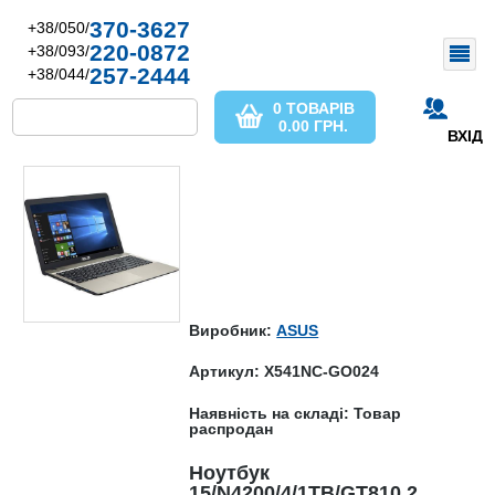
370-3627
+38/050/
220-0872
+38/093/
257-2444
+38/044/
0 ТОВАРІВ
0.00
ГРН.
ВХІД
Виробник:
ASUS
Артикул: X541NC-GO024
Наявність на складі: Товар
распродан
Ноутбук
15/N4200/4/1TB/GT810 2