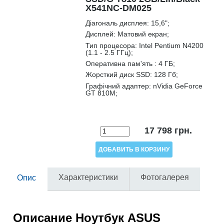
X541NC-DM025
Діагональ дисплея:
15,6";
Дисплей:
Матовий екран;
Тип процесора:
Intel Pentium N4200
(1.1 - 2.5 ГГц);
Оперативна пам'ять :
4 ГБ;
Жорсткий диск SSD:
128 Гб;
Графічний адаптер:
nVidia GeForce
GT 810M;
17 798
грн.
Характеристики
Фотогалерея
Опис
Описание
Ноутбук ASUS