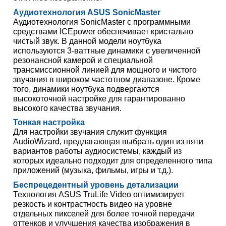
Аудиотехнология ASUS SonicMaster
Аудиотехнология SonicMaster с программными
средствами ICEpower обеспечивает кристально
чистый звук. В данной модели ноутбука
используются 3-ваттные динамики с увеличенной
резонансной камерой и специальной
трансмиссионной линией для мощного и чистого
звучания в широком частотном диапазоне. Кроме
того, динамики ноутбука подвергаются
высокоточной настройке для гарантированно
высокого качества звучания.
Тонкая настройка
Для настройки звучания служит функция
AudioWizard, предлагающая выбрать один из пяти
вариантов работы аудиосистемы, каждый из
которых идеально подходит для определенного типа
приложений (музыка, фильмы, игры и т.д.).
Беспрецедентный уровень детализации
Технология ASUS TruLife Video оптимизирует
резкость и контрастность видео на уровне
отдельных пикселей для более точной передачи
оттенков и улучшения качества изображения в