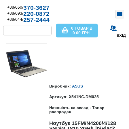
370-3627
+38/050/
220-0872
+38/093/
257-2444
+38/044/
0 ТОВАРІВ
0.00
ГРН.
ВХІД
Виробник:
ASUS
Артикул: X541NC-DM025
Наявність на складі: Товар
распродан
Ноутбук 15FM/N4200/4/128
SSD/G T810 2GB/Lin/Black