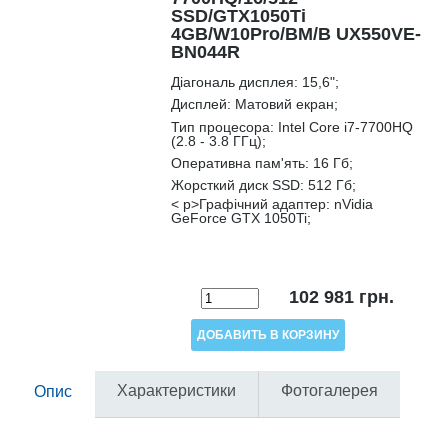
SSD/GTX1050Ti
4GB/W10Pro/BM/B UX550VE-
BN044R
Діагональ дисплея:
15,6";
Дисплей:
Матовий екран;
Тип процесора:
Intel Core i7-7700HQ
(2.8 - 3.8 ГГц);
Оперативна пам'ять:
16 Гб;
Жорсткий диск SSD:
512 Гб;
< p>
Графічний адаптер:
nVidia
GeForce GTX 1050Ti;
102 981
грн.
Характеристики
Фотогалерея
Опис