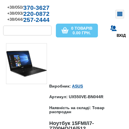
370-3627
+38/050/
220-0872
+38/093/
257-2444
+38/044/
0 ТОВАРІВ
0.00
ГРН.
ВХІД
Виробник:
ASUS
Артикул: UX550VE-BN044R
Наявність на складі: Товар
распродан
Ноутбук 15FMI/i7-
7700HQ/16/512