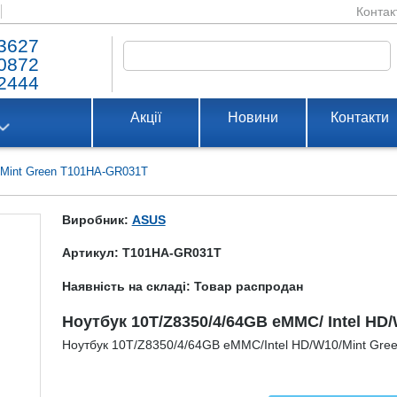
Контак
3627
0872
2444
Акції
Новини
Контакти
/Mint Green T101HA-GR031T
Виробник:
ASUS
Артикул: T101HA-GR031T
Наявність на складі: Товар распродан
Ноутбук 10T/Z8350/4/64GB eMMC/ Intel HD
Ноутбук 10T/Z8350/4/64GB eMMC/Intel HD/W10/Mint Gre