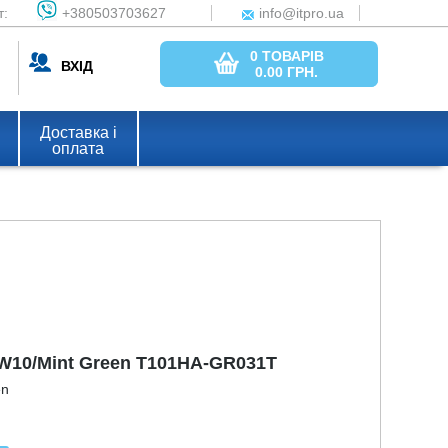
т:
+380503703627
info@itpro.ua
0 ТОВАРІВ
ВХІД
0.00
ГРН.
Доставка і
оплата
/W10/Mint Green T101HA-GR031T
en