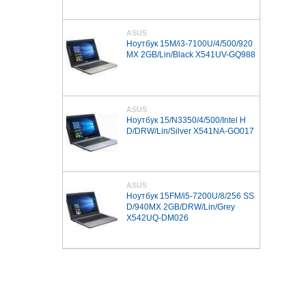
ASUS
Ноутбук 15M/i3-7100U/4/500/920
MX 2GB/Lin/Black X541UV-GQ988
ASUS
Ноутбук 15/N3350/4/500/Intel H
D/DRW/Lin/Silver X541NA-GO017
ASUS
Ноутбук 15FM/i5-7200U/8/256 SS
D/940MX 2GB/DRW/Lin/Grey
X542UQ-DM026