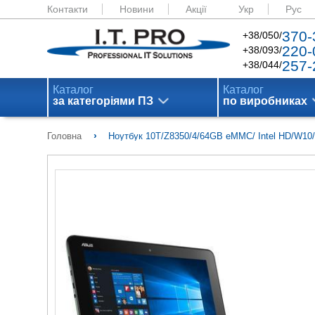
Контакти
Новини
Акції
Укр
Рус
370-
+38/050/
220-
+38/093/
257-
+38/044/
Каталог
Каталог
за категоріями ПЗ
по виробниках
›
Головна
Ноутбук 10T/Z8350/4/64GB eMMC/ Intel HD/W10