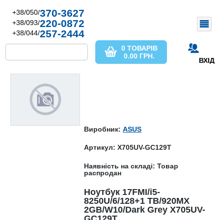
370-3627
+38/050/
220-0872
+38/093/
257-2444
+38/044/
0 ТОВАРІВ
0.00
ГРН.
ВХІД
Виробник:
ASUS
Артикул: X705UV-GC129T
Наявність на складі: Товар
распродан
Ноутбук 17FMI/i5-
8250U/6/128+1 TB/920MX
2GB/W10/Dark Grey X705UV-
GC129T