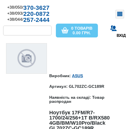
370-3627
+38/050/
220-0872
+38/093/
257-2444
+38/044/
0 ТОВАРІВ
0.00
ГРН.
ВХІД
Виробник:
ASUS
Артикул: GL702ZC-GC189R
Наявність на складі: Товар
распродан
Ноутбук 17FM/R7-
1700/24/256+1T B/RX580
4GB/BM/W10Pro/Black
GL702ZC-GC189R