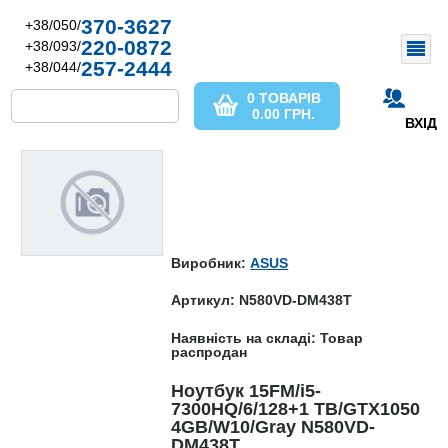
370-3627
+38/050/
220-0872
+38/093/
257-2444
+38/044/
0 ТОВАРІВ
0.00
ГРН.
ВХІД
Виробник:
ASUS
Артикул: N580VD-DM438T
Наявність на складі: Товар
распродан
Ноутбук 15FM/i5-
7300HQ/6/128+1 TB/GTX1050
4GB/W10/Gray N580VD-
DM438T