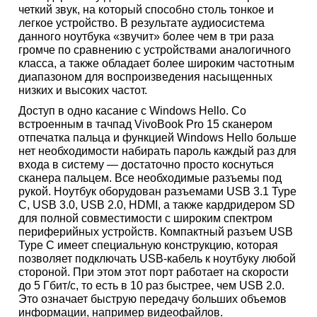
четкий звук, на который способно столь тонкое и
легкое устройство. В результате аудиосистема
данного ноутбука «звучит» более чем в три раза
громче по сравнению с устройствами аналогичного
класса, а также обладает более широким частотным
диапазоном для воспроизведения насыщенных
низких и высоких частот.
Доступ в одно касание с Windows Hello. Со
встроенным в тачпад VivoBook Pro 15 сканером
отпечатка пальца и функцией Windows Hello больше
нет необходимости набирать пароль каждый раз для
входа в систему — достаточно просто коснуться
сканера пальцем. Все необходимые разъемы под
рукой. Ноутбук оборудован разъемами USB 3.1 Type
C, USB 3.0, USB 2.0, HDMI, а также кардридером SD
для полной совместимости с широким спектром
периферийных устройств. Компактный разъем USB
Type C имеет специальную конструкцию, которая
позволяет подключать USB-кабель к ноутбуку любой
стороной. При этом этот порт работает на скорости
до 5 Гбит/с, то есть в 10 раз быстрее, чем USB 2.0.
Это означает быструю передачу больших объемов
информации, например видеофайлов.