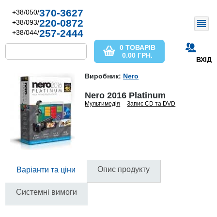
370-3627
+38/050/
220-0872
+38/093/
257-2444
+38/044/
0 ТОВАРІВ
0.00
ГРН.
ВХІД
Виробник:
Nero
Nero 2016 Platinum
Мультимедія
Запис CD та DVD
Опис продукту
Варіанти та ціни
Системні вимоги