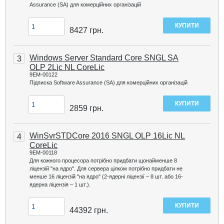
Assurance (SA) для комерційних організацій
8427
грн.
Windows Server Standard Core SNGL SA
3
OLP 2Lic NL CoreLic
9EM-00122
Підписка Software Assurance (SA) для комерційних організацій
2859
грн.
WinSvrSTDCore 2016 SNGL OLP 16Lic NL
4
CoreLic
9EM-00118
Для кожного процесора потрібно придбати щонайменше 8
ліцензій "на ядро". Для сервера цілком потрібно придбати не
менше 16 ліцензій "на ядро" (2-ядерні ліцензії – 8 шт. або 16-
ядерна ліцензія – 1 шт.).
44392
грн.