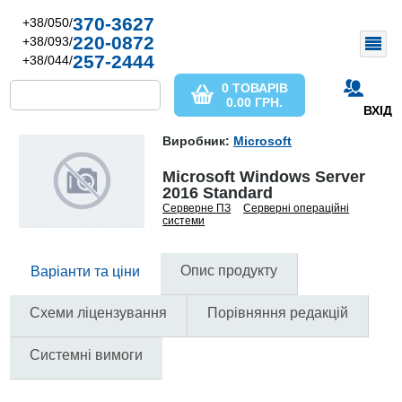
370-3627
+38/050/
220-0872
+38/093/
257-2444
+38/044/
0 ТОВАРІВ
0.00
ГРН.
ВХІД
Виробник:
Microsoft
Microsoft Windows Server
2016 Standard
Серверне ПЗ
Серверні операційні
системи
Опис продукту
Варіанти та ціни
Схеми ліцензування
Порівняння редакцій
Системні вимоги