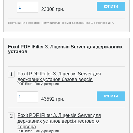
23308
грн.
Постачання в електронному вигляді. Термін доставки: від 1 робочого дня.
Foxit PDF IFilter 3. Ліцензія Server для державних
установ
Foxit PDF IFilter 3. Ліцензія Server для
1
державних установ базова версія
PDF Ifilter - Гос.учреждения
43592
грн.
Foxit PDF IFilter 3. Ліцензія Server для
2
державних установ версія тестового
сервера
PDF Ifilter - Гос.учреждения