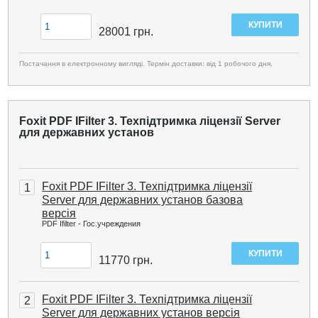
28001
грн.
Постачання в електронному вигляді. Термін доставки: від 1 робочого дня.
Foxit PDF IFilter 3. Техпідтримка ліцензії Server
для державних установ
Foxit PDF IFilter 3. Техпідтримка ліцензії
1
Server для державних установ базова
версія
PDF Ifilter - Гос.учреждения
11770
грн.
Foxit PDF IFilter 3. Техпідтримка ліцензії
2
Server для державних установ версія