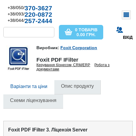
370-3627
+38/050/
220-0872
+38/093/
257-2444
+38/044/
0 ТОВАРІВ
0.00
ГРН.
ВХІД
Виробник:
Foxit Corporation
Foxit PDF IFilter
Керування бізнесом, CRM/ERP
Робота з
документами
Опис продукту
Варіанти та ціни
Схеми ліцензування
Foxit PDF IFilter 3. Ліцензія Server