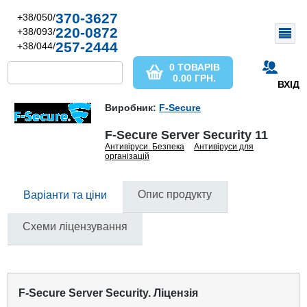
370-3627
+38/050/
220-0872
+38/093/
257-2444
+38/044/
0 ТОВАРІВ
0.00
ГРН.
ВХІД
Виробник:
F-Secure
F-Secure Server Security 11
Антивіруси. Безпека
Антивіруси для
організацій
Опис продукту
Варіанти та ціни
Схеми ліцензування
F-Secure Server Security. Ліцензія