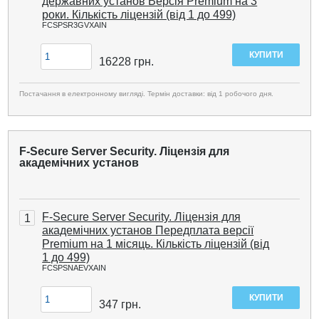
державних установ Версія Premium на 3
роки. Кількість ліцензій (від 1 до 499)
FCSPSR3GVXAIN
16228
грн.
Постачання в електронному вигляді. Термін доставки: від 1 робочого дня.
F-Secure Server Security. Ліцензія для
академічних установ
F-Secure Server Security. Ліцензія для
1
академічних установ Передплата версії
Premium на 1 місяць. Кількість ліцензій (від
1 до 499)
FCSPSNAEVXAIN
347
грн.